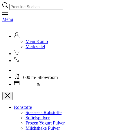
Products
search
Menü
Mein Konto
Merkzettel
Kostenloser Versand ab 250€ (AT)
1000 m² Showroom
Leasing
&
Miete
Rohstoffe
Speiseeis Rohstoffe
Softeispulver
Frozen Yogurt Pulver
Milchshake Pulver