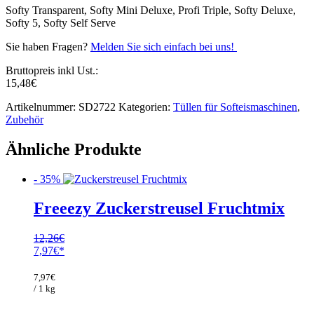
Softy Transparent, Softy Mini Deluxe, Profi Triple, Softy Deluxe,
Softy 5, Softy Self Serve
Sie haben Fragen?
Melden Sie sich einfach bei uns!
Bruttopreis inkl Ust.:
15,48
€
Artikelnummer:
SD2722
Kategorien:
Tüllen für Softeismaschinen
,
Zubehör
Ähnliche Produkte
- 35%
Freeezy Zuckerstreusel Fruchtmix
12,26
€
Ursprünglicher
Aktueller
7,97
€
Preis
Preis
war:
ist:
7,97
€
12,26€
7,97€.
/ 1 kg