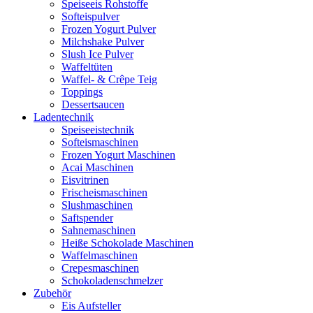
Speiseeis Rohstoffe
Softeispulver
Frozen Yogurt Pulver
Milchshake Pulver
Slush Ice Pulver
Waffeltüten
Waffel- & Crêpe Teig
Toppings
Dessertsaucen
Ladentechnik
Speiseeistechnik
Softeismaschinen
Frozen Yogurt Maschinen
Acai Maschinen
Eisvitrinen
Frischeismaschinen
Slushmaschinen
Saftspender
Sahnemaschinen
Heiße Schokolade Maschinen
Waffelmaschinen
Crepesmaschinen
Schokoladenschmelzer
Zubehör
Eis Aufsteller