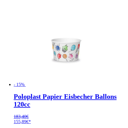
- 15%
Poloplast Papier Eisbecher Ballons
120cc
183,40
€
Ursprünglicher
Aktueller
155,89
€
Preis
Preis