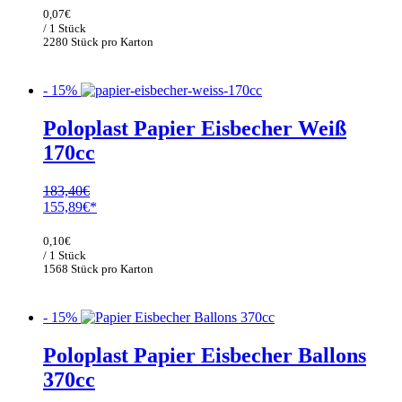
war:
ist:
0,07
€
183,40€
155,89€.
/ 1 Stück
2280 Stück pro Karton
- 15%
Poloplast Papier Eisbecher Weiß
170cc
183,40
€
Ursprünglicher
Aktueller
155,89
€
Preis
Preis
war:
ist:
0,10
€
183,40€
155,89€.
/ 1 Stück
1568 Stück pro Karton
- 15%
Poloplast Papier Eisbecher Ballons
370cc