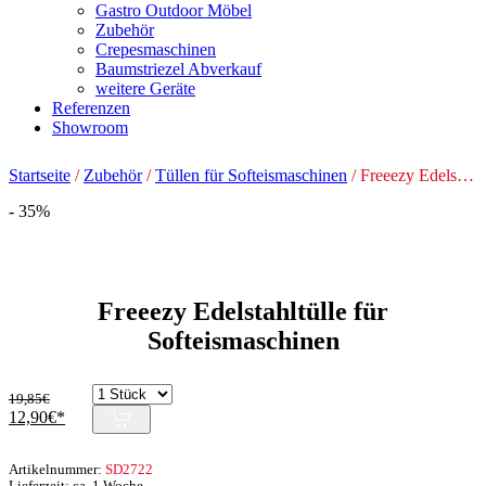
Gastro Outdoor Möbel
Zubehör
Crepesmaschinen
Baumstriezel Abverkauf
weitere Geräte
Referenzen
Showroom
Startseite
/
Zubehör
/
Tüllen für Softeismaschinen
/ Freeezy Edelstahltülle für Softeismaschinen
- 35%
Freeezy Edelstahltülle für
Softeismaschinen
19,85
€
Ursprünglicher
Aktueller
12,90
€
Preis
Preis
war:
ist:
Artikelnummer:
SD2722
19,85€
12,90€.
Lieferzeit: ca. 1 Woche