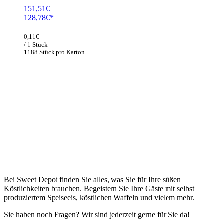
151,51
€
Ursprünglicher
Aktueller
128,78
€
Preis
Preis
war:
ist:
0,11
€
151,51€
128,78€.
/ 1 Stück
1188 Stück pro Karton
Bei Sweet Depot finden Sie alles, was Sie für Ihre süßen
Köstlichkeiten brauchen. Begeistern Sie Ihre Gäste mit selbst
produziertem Speiseeis, köstlichen Waffeln und vielem mehr.
Sie haben noch Fragen? Wir sind jederzeit gerne für Sie da!