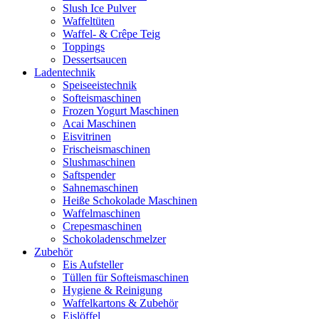
Slush Ice Pulver
Waffeltüten
Waffel- & Crêpe Teig
Toppings
Dessertsaucen
Ladentechnik
Speiseeistechnik
Softeismaschinen
Frozen Yogurt Maschinen
Acai Maschinen
Eisvitrinen
Frischeismaschinen
Slushmaschinen
Saftspender
Sahnemaschinen
Heiße Schokolade Maschinen
Waffelmaschinen
Crepesmaschinen
Schokoladenschmelzer
Zubehör
Eis Aufsteller
Tüllen für Softeismaschinen
Hygiene & Reinigung
Waffelkartons & Zubehör
Eislöffel