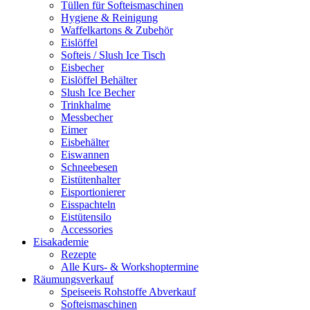
Tüllen für Softeismaschinen
Hygiene & Reinigung
Waffelkartons & Zubehör
Eislöffel
Softeis / Slush Ice Tisch
Eisbecher
Eislöffel Behälter
Slush Ice Becher
Trinkhalme
Messbecher
Eimer
Eisbehälter
Eiswannen
Schneebesen
Eistütenhalter
Eisportionierer
Eisspachteln
Eistütensilo
Accessories
Eisakademie
Rezepte
Alle Kurs- & Workshoptermine
Räumungsverkauf
Speiseeis Rohstoffe Abverkauf
Softeismaschinen