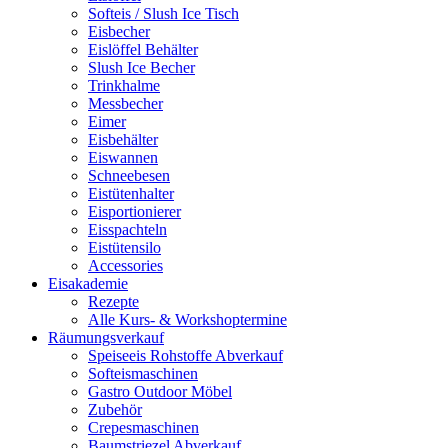
Softeis / Slush Ice Tisch
Eisbecher
Eislöffel Behälter
Slush Ice Becher
Trinkhalme
Messbecher
Eimer
Eisbehälter
Eiswannen
Schneebesen
Eistütenhalter
Eisportionierer
Eisspachteln
Eistütensilo
Accessories
Eisakademie
Rezepte
Alle Kurs- & Workshoptermine
Räumungsverkauf
Speiseeis Rohstoffe Abverkauf
Softeismaschinen
Gastro Outdoor Möbel
Zubehör
Crepesmaschinen
Baumstriezel Abverkauf