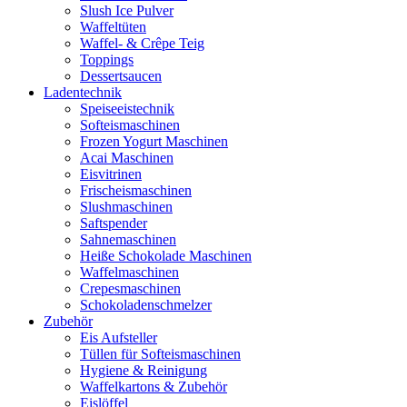
Slush Ice Pulver
Waffeltüten
Waffel- & Crêpe Teig
Toppings
Dessertsaucen
Ladentechnik
Speiseeistechnik
Softeismaschinen
Frozen Yogurt Maschinen
Acai Maschinen
Eisvitrinen
Frischeismaschinen
Slushmaschinen
Saftspender
Sahnemaschinen
Heiße Schokolade Maschinen
Waffelmaschinen
Crepesmaschinen
Schokoladenschmelzer
Zubehör
Eis Aufsteller
Tüllen für Softeismaschinen
Hygiene & Reinigung
Waffelkartons & Zubehör
Eislöffel