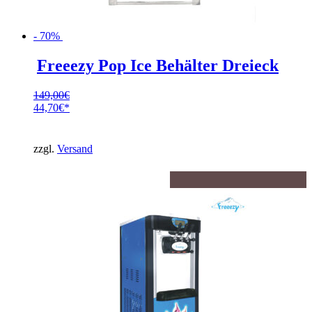
- 70%
Freeezy Pop Ice Behälter Dreieck
149,00
€
Ursprünglicher
44,70
€
Preis
Aktueller
war:
Preis
149,00€
ist:
zzgl.
Versand
44,70€.