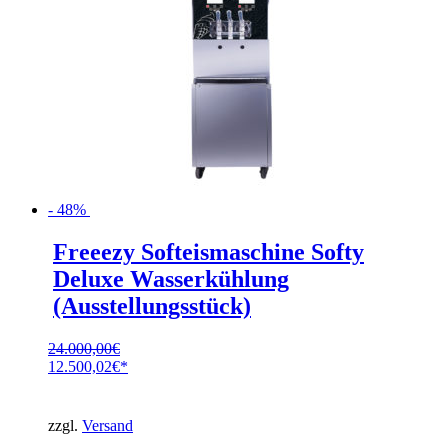
- 48%
Freeezy Softeismaschine Softy
Deluxe Wasserkühlung
(Ausstellungsstück)
24.000,00
€
Ursprünglicher
12.500,02
€
Preis
Aktueller
war:
Preis
24.000,00€
ist:
zzgl.
Versand
12.500,02€.