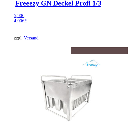
Freeezy GN Deckel Profi 1/3
5,90
€
Ursprünglicher
4,00
€
Preis
Aktueller
war:
Preis
5,90€
ist:
zzgl.
Versand
4,00€.