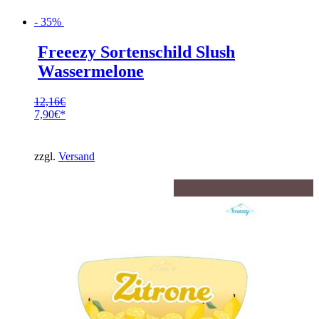
- 35%
Freeezy Sortenschild Slush
Wassermelone
12,16
€
Ursprünglicher
7,90
€
Preis
Aktueller
war:
Preis
12,16€
ist:
zzgl.
Versand
7,90€.