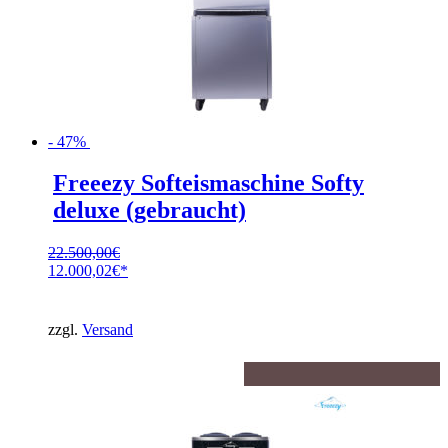
- 47%
Freeezy Softeismaschine Softy
deluxe (gebraucht)
22.500,00
€
Ursprünglicher
12.000,02
€
Preis
Aktueller
war:
Preis
22.500,00€
ist:
zzgl.
Versand
12.000,02€.