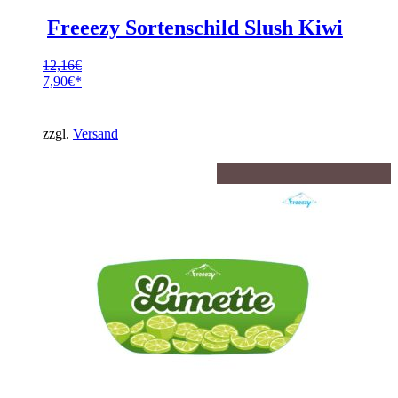
Freeezy Sortenschild Slush Kiwi
12,16
€
Ursprünglicher
7,90
€
Preis
Aktueller
war:
Preis
12,16€
ist:
zzgl.
Versand
7,90€.