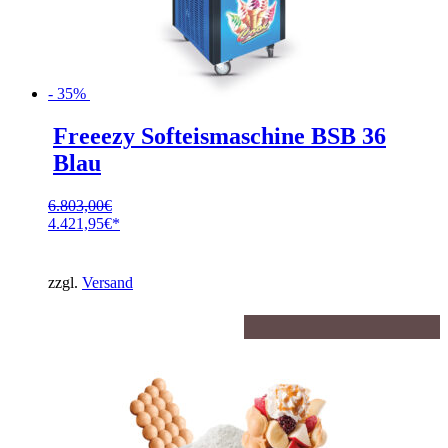
- 35%
Freeezy Softeismaschine BSB 36
Blau
6.803,00
€
Ursprünglicher
4.421,95
€
Preis
Aktueller
war:
Preis
6.803,00€
ist:
zzgl.
Versand
4.421,95€.