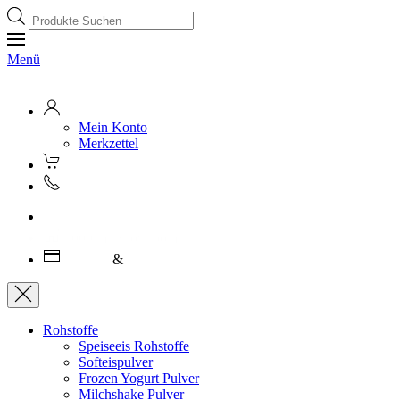
Products
search
Menü
Mein Konto
Merkzettel
Kostenloser Versand ab 250€ (AT)
1000 m² Showroom
Leasing
&
Miete
Rohstoffe
Speiseeis Rohstoffe
Softeispulver
Frozen Yogurt Pulver
Milchshake Pulver