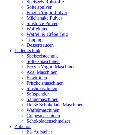
Speiseeis Rohstoffe
Softeispulver
Frozen Yogurt Pulver
Milchshake Pulver
Slush Ice Pulver
Waffeltüten
Waffel- & Crêpe Teig
Toppings
Dessertsaucen
Ladentechnik
Speiseeistechnik
Softeismaschinen
Frozen Yogurt Maschinen
Acai Maschinen
Eisvitrinen
Frischeismaschinen
Slushmaschinen
Saftspender
Sahnemaschinen
Heiße Schokolade Maschinen
Waffelmaschinen
Crepesmaschinen
Schokoladenschmelzer
Zubehör
Eis Aufsteller