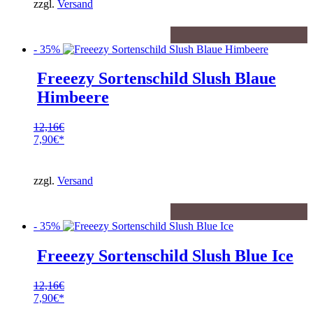
zzgl.
Versand
4,90€.
- 35%
Freeezy Sortenschild Slush Blaue
Himbeere
12,16
€
Ursprünglicher
7,90
€
Preis
Aktueller
war:
Preis
12,16€
ist:
zzgl.
Versand
7,90€.
- 35%
Freeezy Sortenschild Slush Blue Ice
12,16
€
Ursprünglicher
7,90
€
Preis
Aktueller