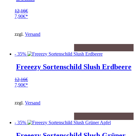
12,16
€
Ursprünglicher
7,90
€
Preis
Aktueller
war:
Preis
12,16€
ist:
zzgl.
Versand
7,90€.
- 35%
Freeezy Sortenschild Slush Erdbeere
12,16
€
Ursprünglicher
7,90
€
Preis
Aktueller
war:
Preis
12,16€
ist:
zzgl.
Versand
7,90€.
- 35%
Freeezy Sortenschild Slush Grüner