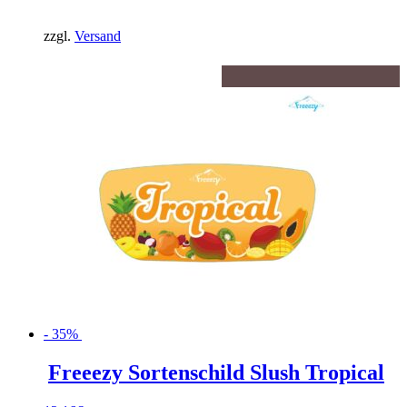
war:
Preis
12,16€
ist:
zzgl.
Versand
7,90€.
- 35%
Freeezy Sortenschild Slush Tropical