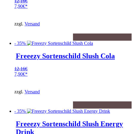
12,16
€
Ursprünglicher
7,90
€
Preis
Aktueller
war:
Preis
12,16€
ist:
zzgl.
Versand
7,90€.
- 35%
Freeezy Sortenschild Slush Cola
12,16
€
Ursprünglicher
7,90
€
Preis
Aktueller
war:
Preis
12,16€
ist:
zzgl.
Versand
7,90€.
- 35%
Freeezy Sortenschild Slush Energy
Drink