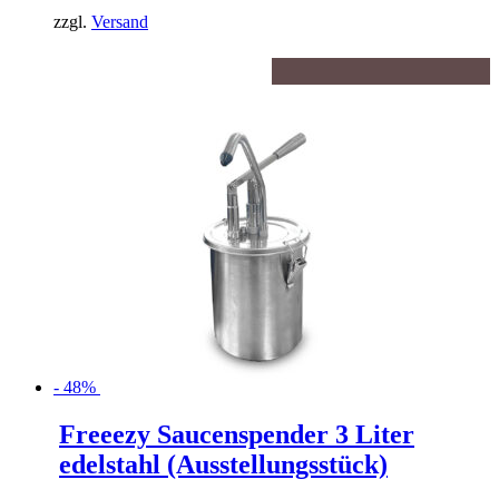
9,90€
ist:
zzgl.
Versand
4,95€.
- 48%
Freeezy Saucenspender 3 Liter
edelstahl (Ausstellungsstück)