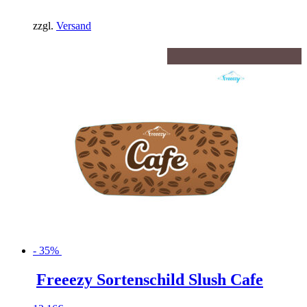
war:
Preis
12,16€
ist:
zzgl.
Versand
7,90€.
- 35%
Freeezy Sortenschild Slush Cafe