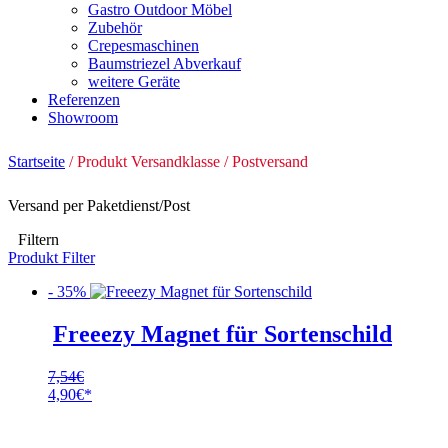
Gastro Outdoor Möbel
Zubehör
Crepesmaschinen
Baumstriezel Abverkauf
weitere Geräte
Referenzen
Showroom
Startseite
/ Produkt Versandklasse / Postversand
Versand per Paketdienst/Post
Filtern
Produkt Filter
- 35%
Freeezy Magnet für Sortenschild
7,54
€
Ursprünglicher
4,90
€
Preis
Aktueller
war:
Preis
7,54€
ist: