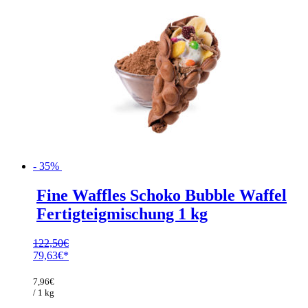
- 35%
Fine Waffles Schoko Bubble Waffel
Fertigteigmischung 1 kg
122,50
€
Ursprünglicher
79,63
€
Preis
Aktueller
war:
Preis
7,96
€
122,50€
ist:
/ 1 kg
79,63€.