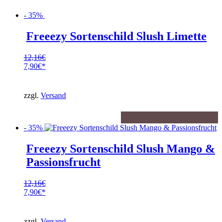
- 35%
Freeezy Sortenschild Slush Limette
12,16
€
Ursprünglicher
7,90
€
Preis
Aktueller
war:
Preis
12,16€
ist:
zzgl.
Versand
7,90€.
- 35%
Freeezy Sortenschild Slush Mango &
Passionsfrucht
12,16
€
Ursprünglicher
7,90
€
Preis
Aktueller
war:
Preis
12,16€
ist:
zzgl.
Versand