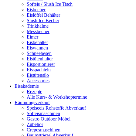
Softeis / Slush Ice Tisch
Eisbecher
Eislöffel Behälter
Slush Ice Becher
Trinkhalme
Messbecher
Eimer
Eisbehälter
Eiswannen
Schneebesen
Eistütenhalter
Eisportionierer
Eisspachteln
Eistütensilo
Accessories
Eisakademie
Rezepte
Alle Kurs- & Workshoptermine
Räumungsverkauf
Speiseeis Rohstoffe Abverkauf
Softeismaschinen
Gastro Outdoor Möbel
Zubehör
Crepesmaschinen
Baumstriezel Abverkauf