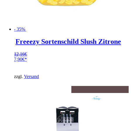
- 35%
Freeezy Sortenschild Slush Zitrone
12,16
€
Ursprünglicher
7,90
€
Preis
Aktueller
war:
Preis
12,16€
ist:
zzgl.
Versand
7,90€.