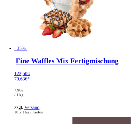
- 35%
Fine Waffles Mix Fertigmischung
122,50
€
Ursprünglicher
79,63
€
Preis
Aktueller
war:
Preis
7,96
€
122,50€
ist:
/ 1 kg
79,63€.
zzgl.
Versand
10 x 1 kg / Karton