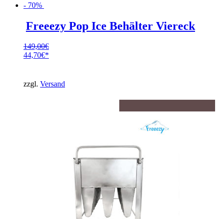
- 70%
Freeezy Pop Ice Behälter Viereck
149,00
€
Ursprünglicher
44,70
€
Preis
Aktueller
war:
Preis
149,00€
ist:
zzgl.
Versand
44,70€.