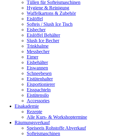
Tüllen für Softeismaschinen
Hygiene & Reinigung
Waffelkartons & Zubehör
Eislöffel
Softeis / Slush Ice Tisch
Eisbecher
Eislöffel Behälter
Slush Ice Becher
Trinkhalme
Messbecher
Eimer
Eisbehälter
Eiswannen
Schneebesen
Eistütenhalter
Eisportionierer
Eisspachteln
Eistütensilo
Accessories
Eisakademie
Rezepte
Alle Kurs- & Workshoptermine
Räumungsverkauf
Speiseeis Rohstoffe Abverkauf
Softeismaschinen