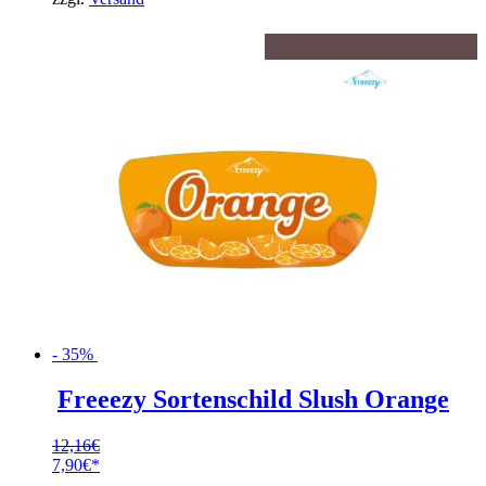
7,90€.
- 35%
Freeezy Sortenschild Slush Orange
12,16
€
Ursprünglicher
7,90
€
Preis
Aktueller