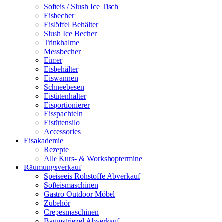
Softeis / Slush Ice Tisch
Eisbecher
Eislöffel Behälter
Slush Ice Becher
Trinkhalme
Messbecher
Eimer
Eisbehälter
Eiswannen
Schneebesen
Eistütenhalter
Eisportionierer
Eisspachteln
Eistütensilo
Accessories
Eisakademie
Rezepte
Alle Kurs- & Workshoptermine
Räumungsverkauf
Speiseeis Rohstoffe Abverkauf
Softeismaschinen
Gastro Outdoor Möbel
Zubehör
Crepesmaschinen
Baumstriezel Abverkauf