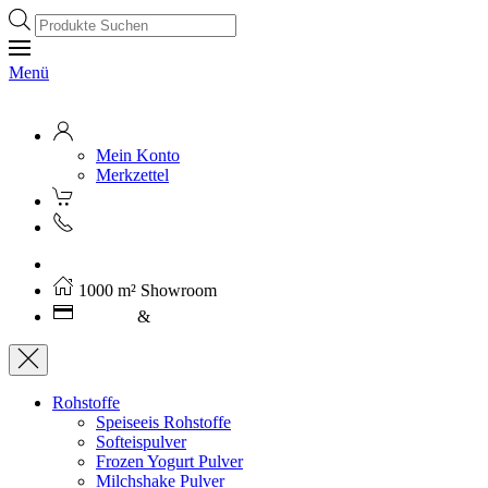
Products
search
Menü
Mein Konto
Merkzettel
Kostenloser Versand ab 250€ (AT)
1000 m² Showroom
Leasing
&
Miete
Rohstoffe
Speiseeis Rohstoffe
Softeispulver
Frozen Yogurt Pulver
Milchshake Pulver