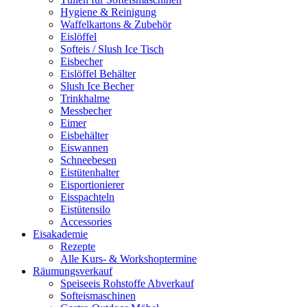
Hygiene & Reinigung
Waffelkartons & Zubehör
Eislöffel
Softeis / Slush Ice Tisch
Eisbecher
Eislöffel Behälter
Slush Ice Becher
Trinkhalme
Messbecher
Eimer
Eisbehälter
Eiswannen
Schneebesen
Eistütenhalter
Eisportionierer
Eisspachteln
Eistütensilo
Accessories
Eisakademie
Rezepte
Alle Kurs- & Workshoptermine
Räumungsverkauf
Speiseeis Rohstoffe Abverkauf
Softeismaschinen