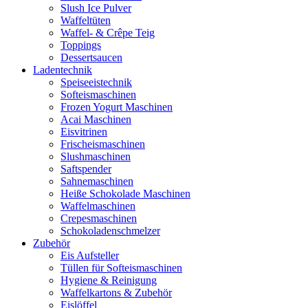
Slush Ice Pulver
Waffeltüten
Waffel- & Crêpe Teig
Toppings
Dessertsaucen
Ladentechnik
Speiseeistechnik
Softeismaschinen
Frozen Yogurt Maschinen
Acai Maschinen
Eisvitrinen
Frischeismaschinen
Slushmaschinen
Saftspender
Sahnemaschinen
Heiße Schokolade Maschinen
Waffelmaschinen
Crepesmaschinen
Schokoladenschmelzer
Zubehör
Eis Aufsteller
Tüllen für Softeismaschinen
Hygiene & Reinigung
Waffelkartons & Zubehör
Eislöffel