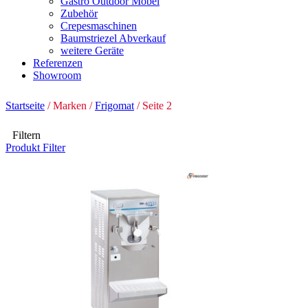
Gastro Outdoor Möbel
Zubehör
Crepesmaschinen
Baumstriezel Abverkauf
weitere Geräte
Referenzen
Showroom
Startseite
/ Marken /
Frigomat
/ Seite 2
Filtern
Produkt Filter