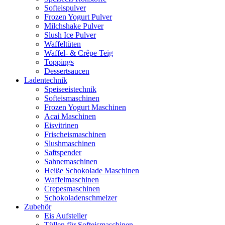
Softeispulver
Frozen Yogurt Pulver
Milchshake Pulver
Slush Ice Pulver
Waffeltüten
Waffel- & Crêpe Teig
Toppings
Dessertsaucen
Ladentechnik
Speiseeistechnik
Softeismaschinen
Frozen Yogurt Maschinen
Acai Maschinen
Eisvitrinen
Frischeismaschinen
Slushmaschinen
Saftspender
Sahnemaschinen
Heiße Schokolade Maschinen
Waffelmaschinen
Crepesmaschinen
Schokoladenschmelzer
Zubehör
Eis Aufsteller
Tüllen für Softeismaschinen