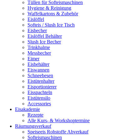
Tüllen für Softeismaschinen
Hygiene & Reinigung
Waffelkartons & Zubehör
Eislöffel
Softeis / Slush Ice Tisch
Eisbecher
Eislöffel Behälter
Slush Ice Becher
Trinkhalme
Messbecher
Eimer
Eisbehälter
Eiswannen
Schneebesen
Eistütenhalter
Eisportionierer
Eisspachteln
Eistütensilo
Accessories
Eisakademie
Rezepte
Alle Kurs- & Workshoptermine
Räumungsverkauf
Speiseeis Rohstoffe Abverkauf
Softeismaschinen