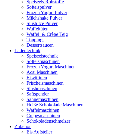
Speiseeis Rohstoffe
Softeispulver
Frozen Yogurt Pulver
Milchshake Pulver
Slush Ice Pulver
Waffeltüten
Waffel- & Crêpe Teig
Toppings
Dessertsaucen
Ladentechnik
Speiseeistechnik
Softeismaschinen
Frozen Yogurt Maschinen
Acai Maschinen
Eisvitrinen
Frischeismaschinen
Slushmaschinen
Saftspender
Sahnemaschinen
Heiße Schokolade Maschinen
Waffelmaschinen
Crepesmaschinen
Schokoladenschmelzer
Zubehör
Eis Aufsteller