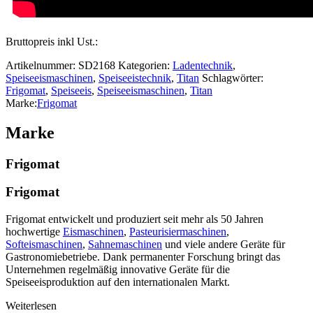
Bruttopreis inkl Ust.:
Artikelnummer:
SD2168
Kategorien:
Ladentechnik
,
Speiseeismaschinen
,
Speiseeistechnik
,
Titan
Schlagwörter:
Frigomat
,
Speiseeis
,
Speiseeismaschinen
,
Titan
Marke:
Frigomat
Marke
Frigomat
Frigomat
Frigomat entwickelt und produziert seit mehr als 50 Jahren
hochwertige
Eismaschinen
,
Pasteurisiermaschinen
,
Softeismaschinen
,
Sahnemaschinen
und viele andere Geräte für
Gastronomiebetriebe. Dank permanenter Forschung bringt das
Unternehmen regelmäßig innovative Geräte für die
Speiseeisproduktion auf den internationalen Markt.
Weiterlesen