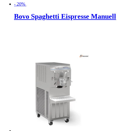
- 20%
Bovo Spaghetti Eispresse Manuell
Ursprünglicher
Aktueller
Preis
Preis
war:
ist:
310,00€
248,00€.