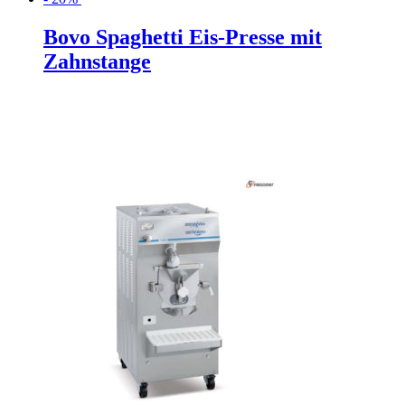
Bovo Spaghetti Eis-Presse mit
Zahnstange
Ursprünglicher
Aktueller
Preis
Preis
war:
ist:
989,00€
791,20€.