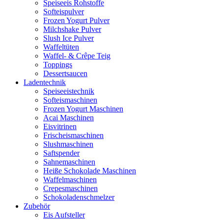
Speiseeis Rohstoffe
Softeispulver
Frozen Yogurt Pulver
Milchshake Pulver
Slush Ice Pulver
Waffeltüten
Waffel- & Crêpe Teig
Toppings
Dessertsaucen
Ladentechnik
Speiseeistechnik
Softeismaschinen
Frozen Yogurt Maschinen
Acai Maschinen
Eisvitrinen
Frischeismaschinen
Slushmaschinen
Saftspender
Sahnemaschinen
Heiße Schokolade Maschinen
Waffelmaschinen
Crepesmaschinen
Schokoladenschmelzer
Zubehör
Eis Aufsteller