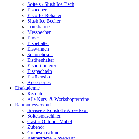
Softeis / Slush Ice Tisch
Eisbecher
Eislöffel Behälter
Slush Ice Becher
Trinkhalme
Messbecher
Eimer
Eisbehälter
Eiswannen
Schneebesen
Eistütenhalter
Eisportionierer
Eisspachteln
Eistütensilo
Accessories
Eisakademie
Rezepte
Alle Kurs- & Workshoptermine
Räumungsverkauf
Speiseeis Rohstoffe Abverkauf
Softeismaschinen
Gastro Outdoor Möbel
Zubehör
Crepesmaschinen
Baumstriezel Abverkauf