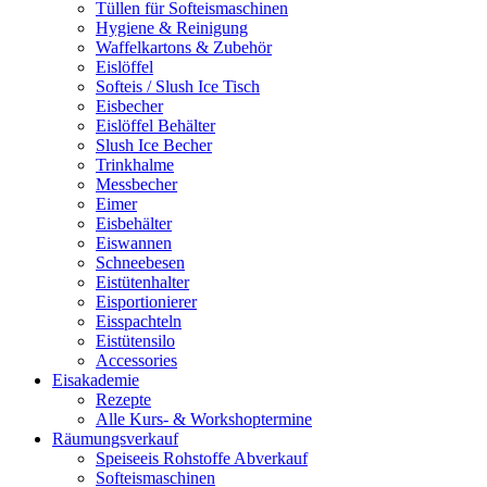
Tüllen für Softeismaschinen
Hygiene & Reinigung
Waffelkartons & Zubehör
Eislöffel
Softeis / Slush Ice Tisch
Eisbecher
Eislöffel Behälter
Slush Ice Becher
Trinkhalme
Messbecher
Eimer
Eisbehälter
Eiswannen
Schneebesen
Eistütenhalter
Eisportionierer
Eisspachteln
Eistütensilo
Accessories
Eisakademie
Rezepte
Alle Kurs- & Workshoptermine
Räumungsverkauf
Speiseeis Rohstoffe Abverkauf
Softeismaschinen