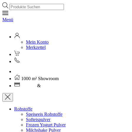
Products
search
Menü
Mein Konto
Merkzettel
Kostenloser Versand ab 250€ (AT)
1000 m² Showroom
Leasing
&
Miete
Rohstoffe
Speiseeis Rohstoffe
Softeispulver
Frozen Yogurt Pulver
Milchshake Pulver