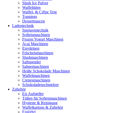
Slush Ice Pulver
Waffeltüten
Waffel- & Crêpe Teig
Toppings
Dessertsaucen
Ladentechnik
Speiseeistechnik
Softeismaschinen
Frozen Yogurt Maschinen
Acai Maschinen
Eisvitrinen
Frischeismaschinen
Slushmaschinen
Saftspender
Sahnemaschinen
Heiße Schokolade Maschinen
Waffelmaschinen
Crepesmaschinen
Schokoladenschmelzer
Zubehör
Eis Aufsteller
Tüllen für Softeismaschinen
Hygiene & Reinigung
Waffelkartons & Zubehör
Eislöffel