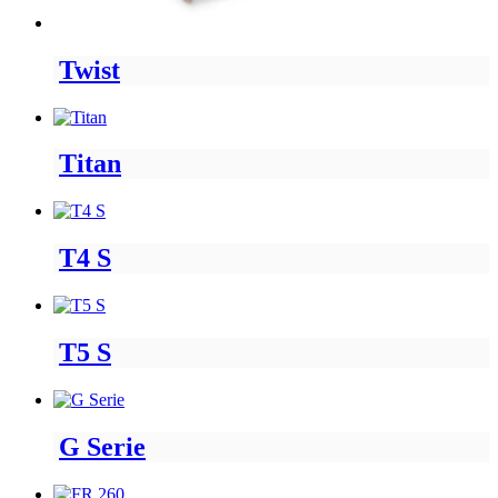
Twist
Titan
T4 S
T5 S
G Serie