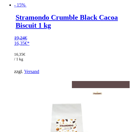
- 15%
Stramondo Crumble Black Cacoa
Biscuit 1 kg
19,24
€
Ursprünglicher
16,35
€
Preis
Aktueller
war:
Preis
16,35
€
19,24€
ist:
/ 1 kg
16,35€.
zzgl.
Versand