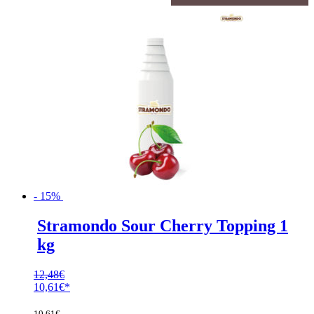
- 15%
Stramondo Sour Cherry Topping 1
kg
12,48
€
Ursprünglicher
10,61
€
Preis
Aktueller
war:
Preis
10,61
€