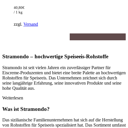
Preis
Aktueller
war:
Preis
40,80
€
48,00€
ist:
/ 1 kg
40,80€.
zzgl.
Versand
Stramondo – hochwertige Speiseeis-Rohstoffe
Stramondo ist seit vielen Jahren ein zuverlässiger Partner für
Eiscreme-Produzenten und bietet eine breite Palette an hochwertigen
Rohstoffen für Speiseeis. Das Unternehmen zeichnet sich durch
seine langjährige Erfahrung, seine innovativen Produkte und seine
hohe Qualität aus.
Weiterlesen
Was ist Stramondo?
Das sizilianische Familienunternehmen hat sich auf die Herstellung
von Rohstoffen für Speiseeis spezialisiert hat. Das Sortiment umfasst