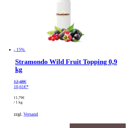
- 15%
Stramondo Wild Fruit Topping 0,9
kg
12,48
€
Ursprünglicher
10,61
€
Preis
Aktueller
war:
Preis
11,79
€
12,48€
ist:
/ 1 kg
10,61€.
zzgl.
Versand