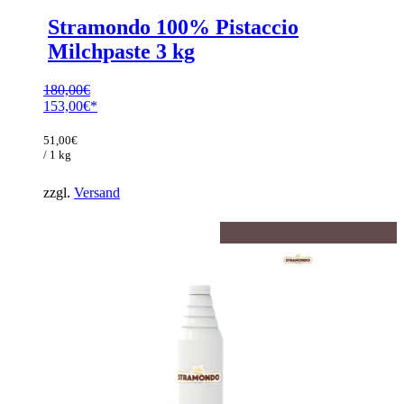
Stramondo 100% Pistaccio
Milchpaste 3 kg
180,00
€
Ursprünglicher
153,00
€
Preis
Aktueller
war:
Preis
51,00
€
180,00€
ist:
/ 1 kg
153,00€.
zzgl.
Versand