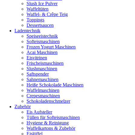
Slush Ice Pulver
Waffeltüten
Waffel- & Crêpe Teig
Toppings
Dessertsaucen
Ladentechnik
Speiseeistechnik
Softeismaschinen
Frozen Yogurt Maschinen
Acai Maschinen
Eisvitrinen
Frischeismaschinen
Slushmaschinen
Saftspender
Sahnemaschinen
Heiße Schokolade Maschinen
Waffelmaschinen
Crepesmaschinen
Schokoladenschmelzer
Zubehör
Eis Aufsteller
Tüllen für Softeismaschinen
Hygiene & Reinigung
Waffelkartons & Zubehör
Eislöffel