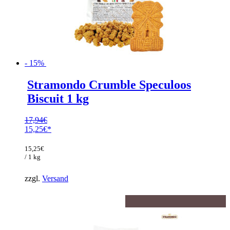
- 15%
Stramondo Crumble Speculoos
Biscuit 1 kg
17,94
€
Ursprünglicher
15,25
€
Preis
Aktueller
war:
Preis
15,25
€
17,94€
ist:
/ 1 kg
15,25€.
zzgl.
Versand