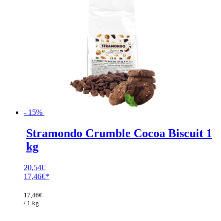
- 15%
Stramondo Crumble Cocoa Biscuit 1
kg
20,54
€
Ursprünglicher
17,46
€
Preis
Aktueller
war:
Preis
17,46
€
20,54€
ist:
/ 1 kg
17,46€.