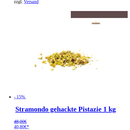
zzgl.
Versand
- 15%
Stramondo gehackte Pistazie 1 kg
48,00
€
Ursprünglicher
40,80
€