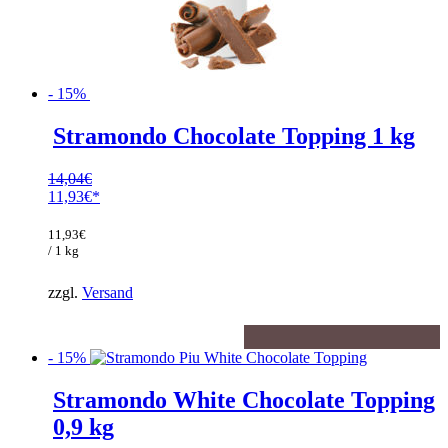
- 15%
Stramondo Chocolate Topping 1 kg
14,04
€
Ursprünglicher
11,93
€
Preis
Aktueller
war:
Preis
11,93
€
14,04€
ist:
/ 1 kg
11,93€.
zzgl.
Versand
- 15%
Stramondo White Chocolate Topping
0,9 kg