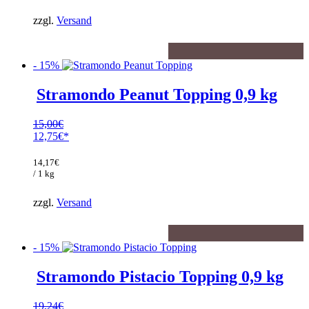
15,25€.
zzgl.
Versand
- 15%
Stramondo Peanut Topping 0,9 kg
15,00
€
Ursprünglicher
12,75
€
Preis
Aktueller
war:
Preis
14,17
€
15,00€
ist:
/ 1 kg
12,75€.
zzgl.
Versand
- 15%
Stramondo Pistacio Topping 0,9 kg
19,24
€