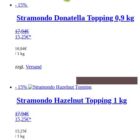
- 15%
Stramondo Donatella Topping 0,9 kg
17,94
€
Ursprünglicher
15,25
€
Preis
Aktueller
war:
Preis
16,94
€
17,94€
ist:
/ 1 kg
15,25€.
zzgl.
Versand
- 15%
Stramondo Hazelnut Topping 1 kg
17,94
€
Ursprünglicher
15,25
€
Preis
Aktueller
war:
Preis
15,25
€
17,94€
ist:
/ 1 kg