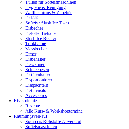
Tüllen für Softeismaschinen
Hygiene & Reinigung
Waffelkartons & Zubehör
Eislöffel
Softeis / Slush Ice Tisch
Eisbecher
Eislöffel Behälter
Slush Ice Becher
Trinkhalme
Messbecher
Eimer
Eisbehälter
Eiswannen
Schneebesen
Eistütenhalter
Eisportionierer
Eisspachteln
Eistütensilo
Accessories
Eisakademie
Rezepte
Alle Kurs- & Workshoptermine
Räumungsverkauf
Speiseeis Rohstoffe Abverkauf
Softeismaschinen