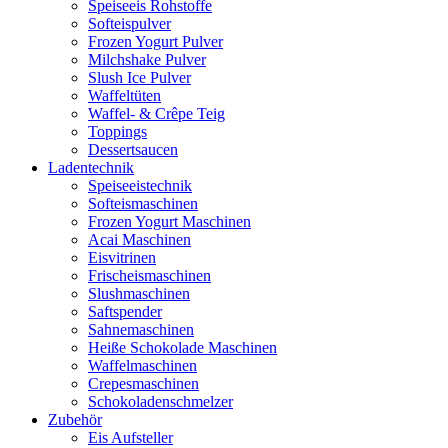
Speiseeis Rohstoffe
Softeispulver
Frozen Yogurt Pulver
Milchshake Pulver
Slush Ice Pulver
Waffeltüten
Waffel- & Crêpe Teig
Toppings
Dessertsaucen
Ladentechnik
Speiseeistechnik
Softeismaschinen
Frozen Yogurt Maschinen
Acai Maschinen
Eisvitrinen
Frischeismaschinen
Slushmaschinen
Saftspender
Sahnemaschinen
Heiße Schokolade Maschinen
Waffelmaschinen
Crepesmaschinen
Schokoladenschmelzer
Zubehör
Eis Aufsteller