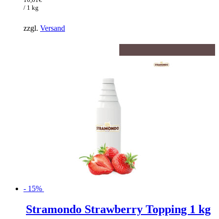
12,48€
ist:
/ 1 kg
10,61€.
zzgl.
Versand
- 15%
Stramondo Strawberry Topping 1 kg