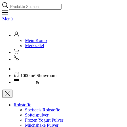
Products
search
Menü
Mein Konto
Merkzettel
Kostenloser Versand ab 250€ (AT)
1000 m² Showroom
Leasing
&
Miete
Rohstoffe
Speiseeis Rohstoffe
Softeispulver
Frozen Yogurt Pulver
Milchshake Pulver