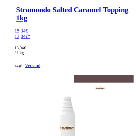
Stramondo Salted Caramel Topping
1kg
15,34
€
Ursprünglicher
13,04
€
Preis
Aktueller
war:
Preis
13,04
€
15,34€
ist:
/ 1 kg
13,04€.
zzgl.
Versand