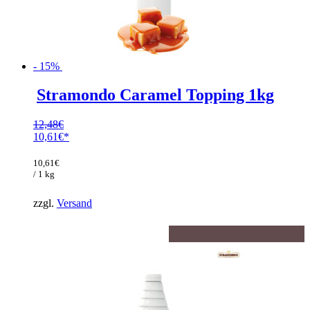
- 15%
Stramondo Caramel Topping 1kg
12,48
€
Ursprünglicher
10,61
€
Preis
Aktueller
war:
Preis
10,61
€
12,48€
ist:
/ 1 kg
10,61€.
zzgl.
Versand