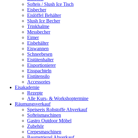
Softeis / Slush Ice Tisch
Eisbecher
Eislöffel Behälter
Slush Ice Becher
Trinkhalme
Messbecher
Eimer
Eisbehälter
Eiswannen
Schneebesen
Eistütenhalter
Eisportionierer
Eisspachteln
Eistütensilo
Accessories
Eisakademie
Rezepte
Alle Kurs- & Workshoptermine
Räumungsverkauf
Speiseeis Rohstoffe Abverkauf
Softeismaschinen
Gastro Outdoor Möbel
Zubehör
Crepesmaschinen
Baumstriezel Abverkauf