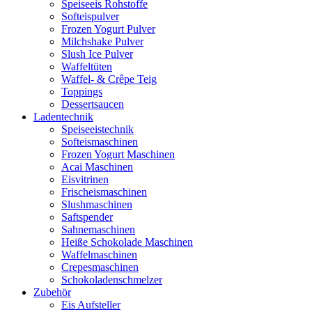
Speiseeis Rohstoffe
Softeispulver
Frozen Yogurt Pulver
Milchshake Pulver
Slush Ice Pulver
Waffeltüten
Waffel- & Crêpe Teig
Toppings
Dessertsaucen
Ladentechnik
Speiseeistechnik
Softeismaschinen
Frozen Yogurt Maschinen
Acai Maschinen
Eisvitrinen
Frischeismaschinen
Slushmaschinen
Saftspender
Sahnemaschinen
Heiße Schokolade Maschinen
Waffelmaschinen
Crepesmaschinen
Schokoladenschmelzer
Zubehör
Eis Aufsteller