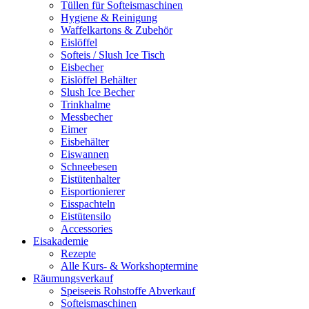
Tüllen für Softeismaschinen
Hygiene & Reinigung
Waffelkartons & Zubehör
Eislöffel
Softeis / Slush Ice Tisch
Eisbecher
Eislöffel Behälter
Slush Ice Becher
Trinkhalme
Messbecher
Eimer
Eisbehälter
Eiswannen
Schneebesen
Eistütenhalter
Eisportionierer
Eisspachteln
Eistütensilo
Accessories
Eisakademie
Rezepte
Alle Kurs- & Workshoptermine
Räumungsverkauf
Speiseeis Rohstoffe Abverkauf
Softeismaschinen