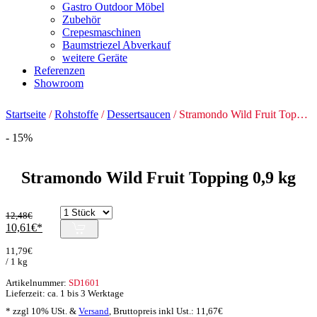
Gastro Outdoor Möbel
Zubehör
Crepesmaschinen
Baumstriezel Abverkauf
weitere Geräte
Referenzen
Showroom
Startseite
/
Rohstoffe
/
Dessertsaucen
/ Stramondo Wild Fruit Topping 0,9 kg
- 15%
Stramondo Wild Fruit Topping 0,9 kg
12,48
€
Ursprünglicher
Aktueller
10,61
€
Preis
Preis
11,79
€
war:
ist:
/ 1 kg
12,48€
10,61€.
Artikelnummer:
SD1601
Lieferzeit: ca. 1 bis 3 Werktage
* zzgl 10% USt. &
Versand
,
Bruttopreis inkl Ust.:
11,67
€