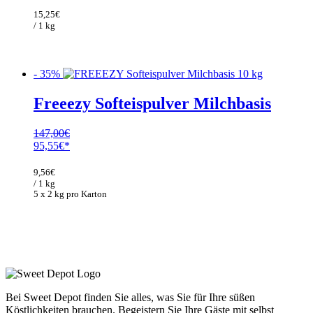
war:
ist:
15,25
€
17,94€
15,25€.
/ 1 kg
- 35%
Freeezy Softeispulver Milchbasis
147,00
€
Ursprünglicher
Aktueller
95,55
€
Preis
Preis
war:
ist:
9,56
€
147,00€
95,55€.
/ 1 kg
5 x 2 kg pro Karton
Bei Sweet Depot finden Sie alles, was Sie für Ihre süßen
Köstlichkeiten brauchen. Begeistern Sie Ihre Gäste mit selbst