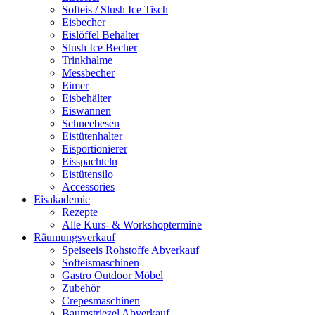
Softeis / Slush Ice Tisch
Eisbecher
Eislöffel Behälter
Slush Ice Becher
Trinkhalme
Messbecher
Eimer
Eisbehälter
Eiswannen
Schneebesen
Eistütenhalter
Eisportionierer
Eisspachteln
Eistütensilo
Accessories
Eisakademie
Rezepte
Alle Kurs- & Workshoptermine
Räumungsverkauf
Speiseeis Rohstoffe Abverkauf
Softeismaschinen
Gastro Outdoor Möbel
Zubehör
Crepesmaschinen
Baumstriezel Abverkauf