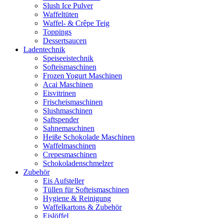
Slush Ice Pulver
Waffeltüten
Waffel- & Crêpe Teig
Toppings
Dessertsaucen
Ladentechnik
Speiseeistechnik
Softeismaschinen
Frozen Yogurt Maschinen
Acai Maschinen
Eisvitrinen
Frischeismaschinen
Slushmaschinen
Saftspender
Sahnemaschinen
Heiße Schokolade Maschinen
Waffelmaschinen
Crepesmaschinen
Schokoladenschmelzer
Zubehör
Eis Aufsteller
Tüllen für Softeismaschinen
Hygiene & Reinigung
Waffelkartons & Zubehör
Eislöffel