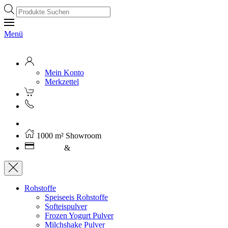
Products
search
Menü
Mein Konto
Merkzettel
Kostenloser Versand ab 250€ (AT)
1000 m² Showroom
Leasing
&
Miete
Rohstoffe
Speiseeis Rohstoffe
Softeispulver
Frozen Yogurt Pulver
Milchshake Pulver