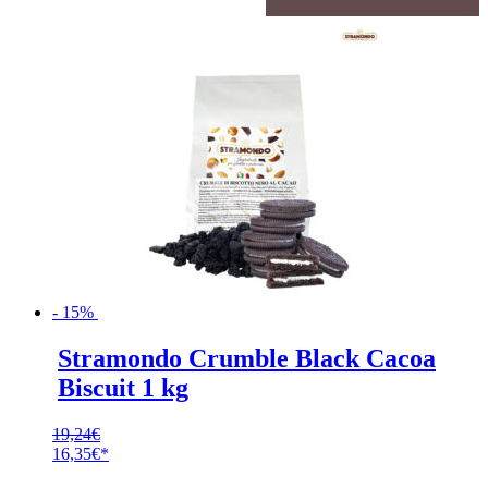
- 15%
Stramondo Crumble Black Cacoa
Biscuit 1 kg
19,24
€
Ursprünglicher
16,35
€
Preis
Aktueller