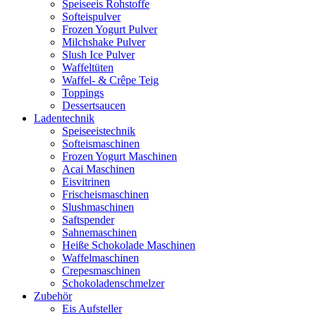
Speiseeis Rohstoffe
Softeispulver
Frozen Yogurt Pulver
Milchshake Pulver
Slush Ice Pulver
Waffeltüten
Waffel- & Crêpe Teig
Toppings
Dessertsaucen
Ladentechnik
Speiseeistechnik
Softeismaschinen
Frozen Yogurt Maschinen
Acai Maschinen
Eisvitrinen
Frischeismaschinen
Slushmaschinen
Saftspender
Sahnemaschinen
Heiße Schokolade Maschinen
Waffelmaschinen
Crepesmaschinen
Schokoladenschmelzer
Zubehör
Eis Aufsteller