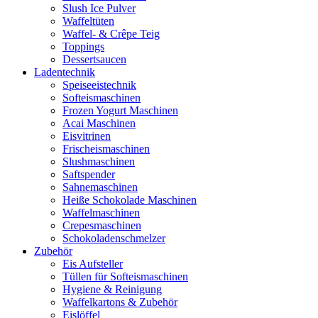
Slush Ice Pulver
Waffeltüten
Waffel- & Crêpe Teig
Toppings
Dessertsaucen
Ladentechnik
Speiseeistechnik
Softeismaschinen
Frozen Yogurt Maschinen
Acai Maschinen
Eisvitrinen
Frischeismaschinen
Slushmaschinen
Saftspender
Sahnemaschinen
Heiße Schokolade Maschinen
Waffelmaschinen
Crepesmaschinen
Schokoladenschmelzer
Zubehör
Eis Aufsteller
Tüllen für Softeismaschinen
Hygiene & Reinigung
Waffelkartons & Zubehör
Eislöffel