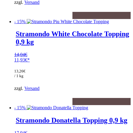
zzgl.
Versand
- 15%
Stramondo White Chocolate Topping
0,9 kg
14,04
€
Ursprünglicher
11,93
€
Preis
Aktueller
war:
Preis
13,26
€
14,04€
ist:
/ 1 kg
11,93€.
zzgl.
Versand
- 15%
Stramondo Donatella Topping 0,9 kg
17,94
€