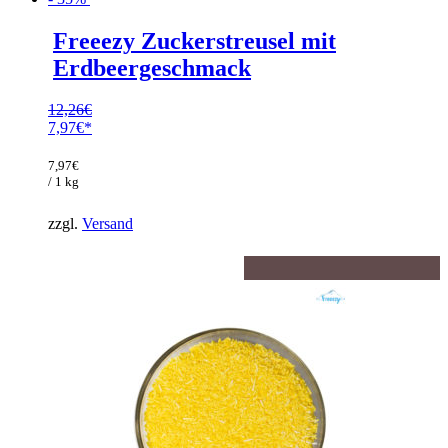
Freeezy Zuckerstreusel mit
Erdbeergeschmack
12,26
€
Ursprünglicher
7,97
€
Preis
Aktueller
war:
Preis
7,97
€
12,26€
ist:
/ 1 kg
7,97€.
zzgl.
Versand