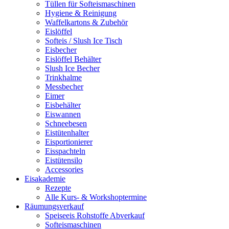
Tüllen für Softeismaschinen
Hygiene & Reinigung
Waffelkartons & Zubehör
Eislöffel
Softeis / Slush Ice Tisch
Eisbecher
Eislöffel Behälter
Slush Ice Becher
Trinkhalme
Messbecher
Eimer
Eisbehälter
Eiswannen
Schneebesen
Eistütenhalter
Eisportionierer
Eisspachteln
Eistütensilo
Accessories
Eisakademie
Rezepte
Alle Kurs- & Workshoptermine
Räumungsverkauf
Speiseeis Rohstoffe Abverkauf
Softeismaschinen