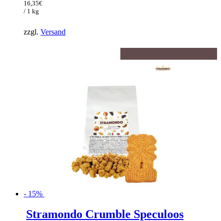
war:
Preis
16,35
€
19,24€
ist:
/ 1 kg
16,35€.
zzgl.
Versand
- 15%
Stramondo Crumble Speculoos