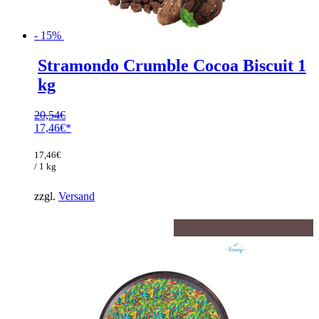
- 15%
Stramondo Crumble Cocoa Biscuit 1
kg
20,54
€
Ursprünglicher
17,46
€
Preis
Aktueller
war:
Preis
17,46
€
20,54€
ist:
/ 1 kg
17,46€.
zzgl.
Versand