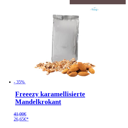
- 35%
Freeezy karamellisierte
Mandelkrokant
41,00
€
Ursprünglicher
26,65
€
Preis
Aktueller