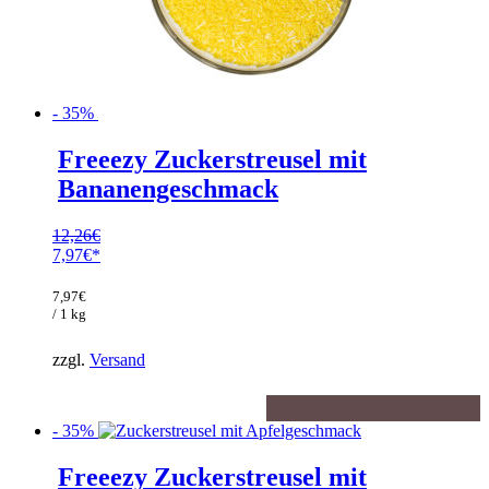
- 35%
Freeezy Zuckerstreusel mit
Bananengeschmack
12,26
€
Ursprünglicher
7,97
€
Preis
Aktueller
war:
Preis
7,97
€
12,26€
ist:
/ 1 kg
7,97€.
zzgl.
Versand
- 35%
Freeezy Zuckerstreusel mit