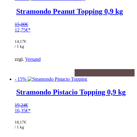
Stramondo Peanut Topping 0,9 kg
15,00
€
Ursprünglicher
12,75
€
Preis
Aktueller
war:
Preis
14,17
€
15,00€
ist:
/ 1 kg
12,75€.
zzgl.
Versand
- 15%
Stramondo Pistacio Topping 0,9 kg
19,24
€
Ursprünglicher
16,35
€
Preis
Aktueller
war:
Preis
18,17
€
19,24€
ist:
/ 1 kg
16,35€.