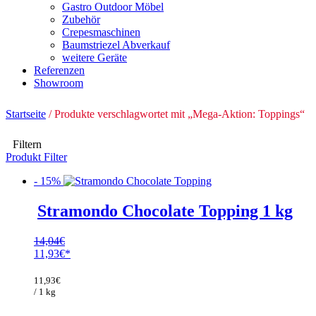
Gastro Outdoor Möbel
Zubehör
Crepesmaschinen
Baumstriezel Abverkauf
weitere Geräte
Referenzen
Showroom
Startseite
/ Produkte verschlagwortet mit „Mega-Aktion: Toppings“
Filtern
Produkt Filter
- 15%
Stramondo Chocolate Topping 1 kg
14,04
€
Ursprünglicher
11,93
€
Preis
Aktueller
war:
Preis
11,93
€
14,04€
ist:
/ 1 kg
11,93€.