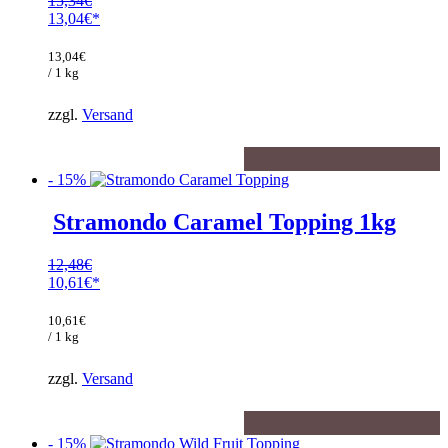
15,34
€
Ursprünglicher
13,04
€
Preis
Aktueller
war:
Preis
13,04
€
15,34€
ist:
/ 1 kg
13,04€.
zzgl.
Versand
- 15%
Stramondo Caramel Topping 1kg
12,48
€
Ursprünglicher
10,61
€
Preis
Aktueller
war:
Preis
10,61
€
12,48€
ist:
/ 1 kg
10,61€.
zzgl.
Versand
- 15%