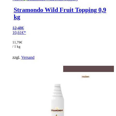
Stramondo Wild Fruit Topping 0,9
kg
12,48
€
Ursprünglicher
10,61
€
Preis
Aktueller
war:
Preis
11,79
€
12,48€
ist:
/ 1 kg
10,61€.
zzgl.
Versand