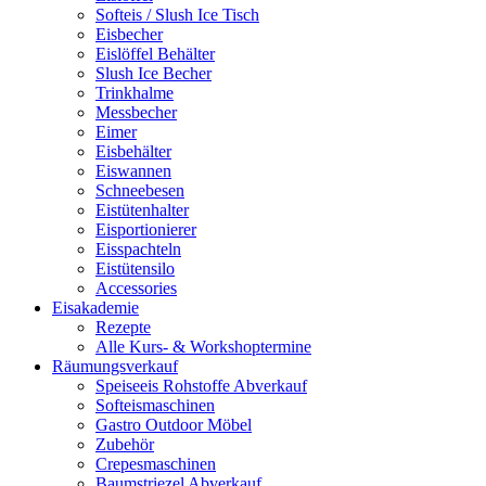
Softeis / Slush Ice Tisch
Eisbecher
Eislöffel Behälter
Slush Ice Becher
Trinkhalme
Messbecher
Eimer
Eisbehälter
Eiswannen
Schneebesen
Eistütenhalter
Eisportionierer
Eisspachteln
Eistütensilo
Accessories
Eisakademie
Rezepte
Alle Kurs- & Workshoptermine
Räumungsverkauf
Speiseeis Rohstoffe Abverkauf
Softeismaschinen
Gastro Outdoor Möbel
Zubehör
Crepesmaschinen
Baumstriezel Abverkauf