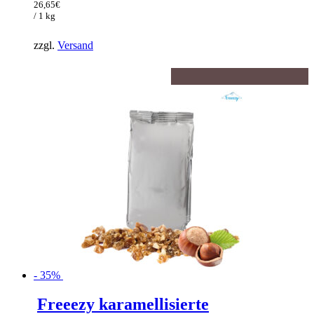
war:
Preis
26,65
€
41,00€
ist:
/ 1 kg
26,65€.
zzgl.
Versand
- 35%
Freeezy karamellisierte