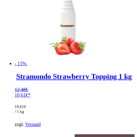
- 15%
Stramondo Strawberry Topping 1 kg
12,48
€
Ursprünglicher
10,61
€
Preis
Aktueller
war:
Preis
10,61
€
12,48€
ist:
/ 1 kg
10,61€.
zzgl.
Versand