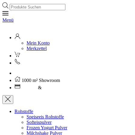
Products
search
Menü
Mein Konto
Merkzettel
Kostenloser Versand ab 250€ (AT)
1000 m² Showroom
Leasing
&
Miete
Rohstoffe
Speiseeis Rohstoffe
Softeispulver
Frozen Yogurt Pulver
Milchshake Pulver