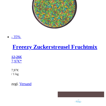
- 35%
Freeezy Zuckerstreusel Fruchtmix
12,26
€
Ursprünglicher
7,97
€
Preis
Aktueller
war:
Preis
7,97
€
12,26€
ist:
/ 1 kg
7,97€.
zzgl.
Versand