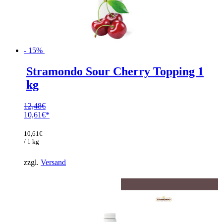
- 15%
Stramondo Sour Cherry Topping 1
kg
12,48
€
Ursprünglicher
10,61
€
Preis
Aktueller
war:
Preis
10,61
€
12,48€
ist:
/ 1 kg
10,61€.
zzgl.
Versand