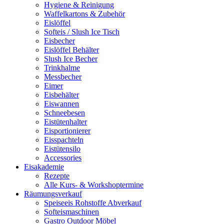
Hygiene & Reinigung
Waffelkartons & Zubehör
Eislöffel
Softeis / Slush Ice Tisch
Eisbecher
Eislöffel Behälter
Slush Ice Becher
Trinkhalme
Messbecher
Eimer
Eisbehälter
Eiswannen
Schneebesen
Eistütenhalter
Eisportionierer
Eisspachteln
Eistütensilo
Accessories
Eisakademie
Rezepte
Alle Kurs- & Workshoptermine
Räumungsverkauf
Speiseeis Rohstoffe Abverkauf
Softeismaschinen
Gastro Outdoor Möbel