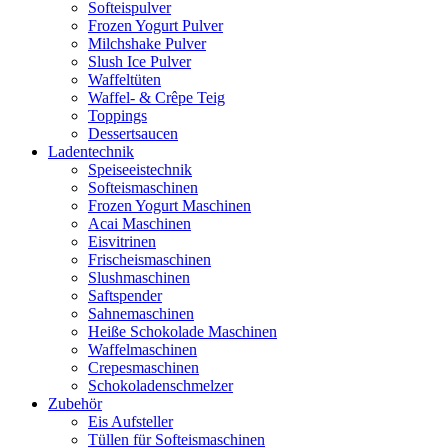
Softeispulver
Frozen Yogurt Pulver
Milchshake Pulver
Slush Ice Pulver
Waffeltüten
Waffel- & Crêpe Teig
Toppings
Dessertsaucen
Ladentechnik
Speiseeistechnik
Softeismaschinen
Frozen Yogurt Maschinen
Acai Maschinen
Eisvitrinen
Frischeismaschinen
Slushmaschinen
Saftspender
Sahnemaschinen
Heiße Schokolade Maschinen
Waffelmaschinen
Crepesmaschinen
Schokoladenschmelzer
Zubehör
Eis Aufsteller
Tüllen für Softeismaschinen