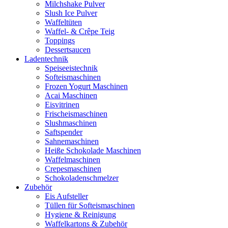
Milchshake Pulver
Slush Ice Pulver
Waffeltüten
Waffel- & Crêpe Teig
Toppings
Dessertsaucen
Ladentechnik
Speiseeistechnik
Softeismaschinen
Frozen Yogurt Maschinen
Acai Maschinen
Eisvitrinen
Frischeismaschinen
Slushmaschinen
Saftspender
Sahnemaschinen
Heiße Schokolade Maschinen
Waffelmaschinen
Crepesmaschinen
Schokoladenschmelzer
Zubehör
Eis Aufsteller
Tüllen für Softeismaschinen
Hygiene & Reinigung
Waffelkartons & Zubehör