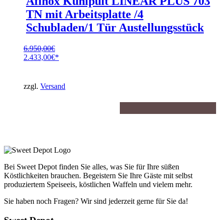
Afinox Kühlpult LINEAR PLUS 703
TN mit Arbeitsplatte /4
Schubladen/1 Tür Austellungsstück
6.950,00
€
Ursprünglicher
2.433,00
€
Preis
Aktueller
war:
Preis
6.950,00€
ist:
zzgl.
Versand
2.433,00€.
Bei Sweet Depot finden Sie alles, was Sie für Ihre süßen
Köstlichkeiten brauchen. Begeistern Sie Ihre Gäste mit selbst
produziertem Speiseeis, köstlichen Waffeln und vielem mehr.
Sie haben noch Fragen? Wir sind jederzeit gerne für Sie da!