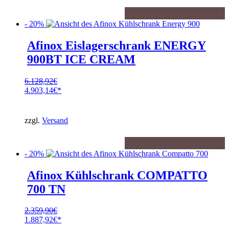
- 20%
Afinox Eislagerschrank ENERGY
900BT ICE CREAM
6.128,92
€
Ursprünglicher
4.903,14
€
Preis
Aktueller
war:
Preis
6.128,92€
ist:
zzgl.
Versand
4.903,14€.
- 20%
Afinox Kühlschrank COMPATTO
700 TN
2.359,90
€
Ursprünglicher
1.887,92
€
Preis
Aktueller