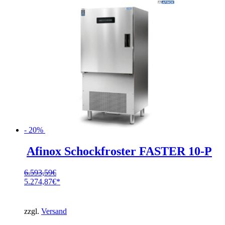
- 20%
Afinox Schockfroster FASTER 10-P
6.593,59
€
Ursprünglicher
5.274,87
€
Preis
Aktueller
war:
Preis
6.593,59€
ist:
zzgl.
Versand
5.274,87€.