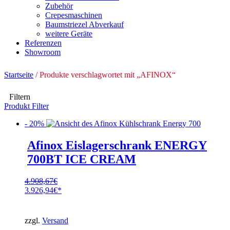
Zubehör
Crepesmaschinen
Baumstriezel Abverkauf
weitere Geräte
Referenzen
Showroom
Startseite
/ Produkte verschlagwortet mit „AFINOX“
Filtern
Produkt Filter
- 20%
Afinox Eislagerschrank ENERGY
700BT ICE CREAM
4.908,67
€
Ursprünglicher
3.926,94
€
Preis
Aktueller
war:
Preis
4.908,67€
ist:
zzgl.
Versand
3.926,94€.