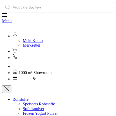
Products
search
Menü
Mein Konto
Merkzettel
Kostenloser Versand ab 250€ (AT)
1000 m² Showroom
Leasing
&
Miete
Rohstoffe
Speiseeis Rohstoffe
Softeispulver
Frozen Yogurt Pulver