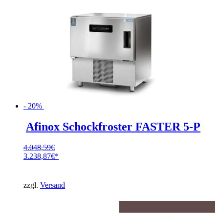
- 20%
Afinox Schockfroster FASTER 5-P
4.048,59
€
Ursprünglicher
3.238,87
€
Preis
Aktueller
war:
Preis
4.048,59€
ist:
zzgl.
Versand
3.238,87€.