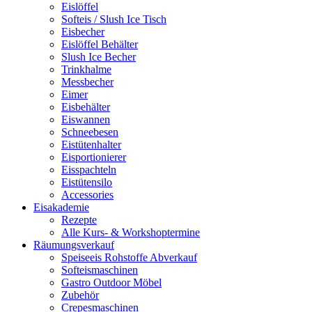
Eislöffel
Softeis / Slush Ice Tisch
Eisbecher
Eislöffel Behälter
Slush Ice Becher
Trinkhalme
Messbecher
Eimer
Eisbehälter
Eiswannen
Schneebesen
Eistütenhalter
Eisportionierer
Eisspachteln
Eistütensilo
Accessories
Eisakademie
Rezepte
Alle Kurs- & Workshoptermine
Räumungsverkauf
Speiseeis Rohstoffe Abverkauf
Softeismaschinen
Gastro Outdoor Möbel
Zubehör
Crepesmaschinen