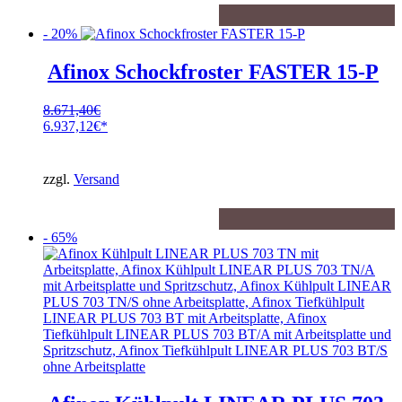
- 20%
Afinox Schockfroster FASTER 15-P
8.671,40
€
Ursprünglicher
6.937,12
€
Preis
Aktueller
war:
Preis
8.671,40€
ist:
zzgl.
Versand
6.937,12€.
- 65%