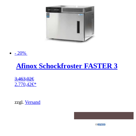
- 20%
Afinox Schockfroster FASTER 3
3.463,02
€
Ursprünglicher
2.770,42
€
Preis
Aktueller
war:
Preis
3.463,02€
ist:
zzgl.
Versand
2.770,42€.