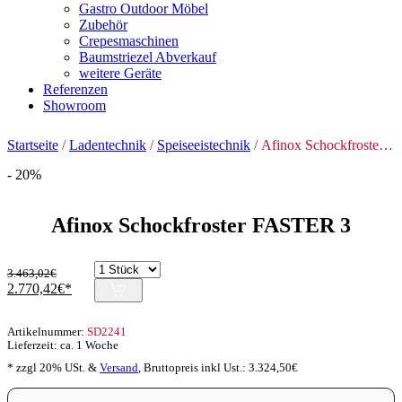
Gastro Outdoor Möbel
Zubehör
Crepesmaschinen
Baumstriezel Abverkauf
weitere Geräte
Referenzen
Showroom
Startseite
/
Ladentechnik
/
Speiseeistechnik
/ Afinox Schockfroster FASTER 3
- 20%
Afinox Schockfroster FASTER 3
3.463,02
€
Ursprünglicher
Aktueller
2.770,42
€
Preis
Preis
war:
ist:
Artikelnummer:
SD2241
3.463,02€
2.770,42€.
Lieferzeit: ca. 1 Woche
* zzgl 20% USt. &
Versand
,
Bruttopreis inkl Ust.:
3.324,50
€