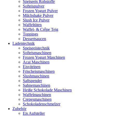
Speiseeis Rohstoffe
Softeispulver
Frozen Yogurt Pulver
Milchshake Pulver
Slush Ice Pulver
Waffeltüten
Waffel- & Crêpe Teig
Toppings
Dessertsaucen
Ladentechnik
Speiseeistechnik
Softeismaschinen
Frozen Yogurt Maschinen
Acai Maschinen
Eisvitrinen
Frischeismaschinen
Slushmaschinen
Saftspender
Sahnemaschinen
Heiße Schokolade Maschinen
Waffelmaschinen
Crepesmaschinen
Schokoladenschmelzer
Zubehör
Eis Aufsteller