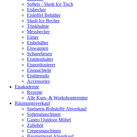
Softeis / Slush Ice Tisch
Eisbecher
Eislöffel Behälter
Slush Ice Becher
Trinkhalme
Messbecher
Eimer
Eisbehälter
Eiswannen
Schneebesen
Eistütenhalter
Eisportionierer
Eisspachteln
Eistütensilo
Accessories
Eisakademie
Rezepte
Alle Kurs- & Workshoptermine
Räumungsverkauf
Speiseeis Rohstoffe Abverkauf
Softeismaschinen
Gastro Outdoor Möbel
Zubehör
Crepesmaschinen
Baumstriezel Abverkauf