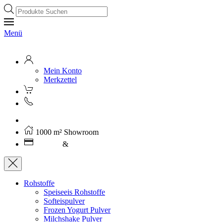
Products
search
Menü
Mein Konto
Merkzettel
Kostenloser Versand ab 250€ (AT)
1000 m² Showroom
Leasing
&
Miete
Rohstoffe
Speiseeis Rohstoffe
Softeispulver
Frozen Yogurt Pulver
Milchshake Pulver