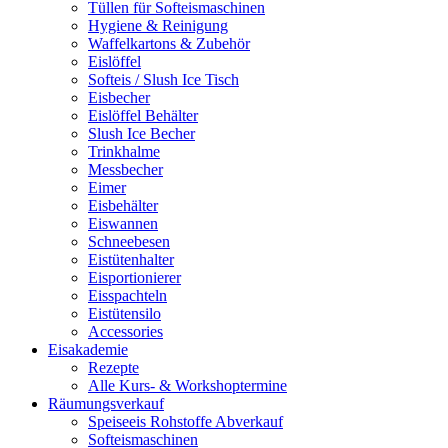
Tüllen für Softeismaschinen
Hygiene & Reinigung
Waffelkartons & Zubehör
Eislöffel
Softeis / Slush Ice Tisch
Eisbecher
Eislöffel Behälter
Slush Ice Becher
Trinkhalme
Messbecher
Eimer
Eisbehälter
Eiswannen
Schneebesen
Eistütenhalter
Eisportionierer
Eisspachteln
Eistütensilo
Accessories
Eisakademie
Rezepte
Alle Kurs- & Workshoptermine
Räumungsverkauf
Speiseeis Rohstoffe Abverkauf
Softeismaschinen