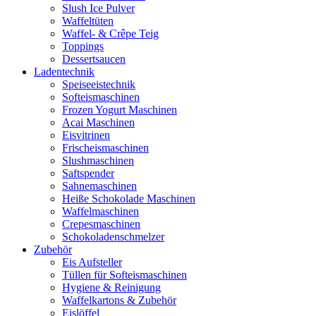
Slush Ice Pulver
Waffeltüten
Waffel- & Crêpe Teig
Toppings
Dessertsaucen
Ladentechnik
Speiseeistechnik
Softeismaschinen
Frozen Yogurt Maschinen
Acai Maschinen
Eisvitrinen
Frischeismaschinen
Slushmaschinen
Saftspender
Sahnemaschinen
Heiße Schokolade Maschinen
Waffelmaschinen
Crepesmaschinen
Schokoladenschmelzer
Zubehör
Eis Aufsteller
Tüllen für Softeismaschinen
Hygiene & Reinigung
Waffelkartons & Zubehör
Eislöffel