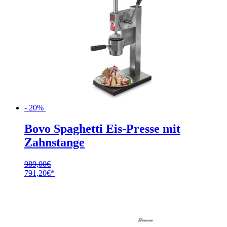
- 20%
Bovo Spaghetti Eis-Presse mit
Zahnstange
989,00
€
Ursprünglicher
Aktueller
791,20
€
Preis
Preis
war:
ist:
989,00€
791,20€.