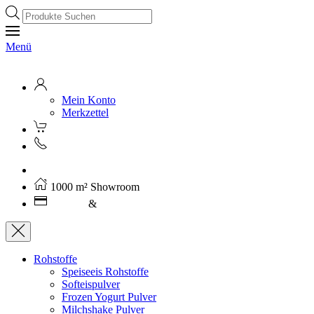
Products
search
Menü
Mein Konto
Merkzettel
Kostenloser Versand ab 250€ (AT)
1000 m² Showroom
Leasing
&
Miete
Rohstoffe
Speiseeis Rohstoffe
Softeispulver
Frozen Yogurt Pulver
Milchshake Pulver