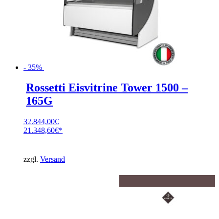
- 35%
Rossetti Eisvitrine Tower 1500 –
165G
32.844,00
€
Ursprünglicher
21.348,60
€
Preis
Aktueller
war:
Preis
32.844,00€
ist:
zzgl.
Versand
21.348,60€.