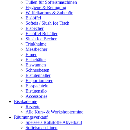
Tüllen für Softeismaschinen
Hygiene & Reinigung
Waffelkartons & Zubehör
Eislöffel
Softeis / Slush Ice Tisch
Eisbecher
Eislöffel Behälter
Slush Ice Becher
Trinkhalme
Messbecher
Eimer
Eisbehälter
Eiswannen
Schneebesen
Eistütenhalter
Eisportionierer
Eisspachteln
Eistütensilo
Accessories
Eisakademie
Rezepte
Alle Kurs- & Workshoptermine
Räumungsverkauf
Speiseeis Rohstoffe Abverkauf
Softeismaschinen