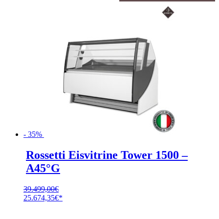
- 35%
Rossetti Eisvitrine Tower 1500 –
A45°G
39.499,00
€
Ursprünglicher
25.674,35
€
Preis
Aktueller
war:
Preis