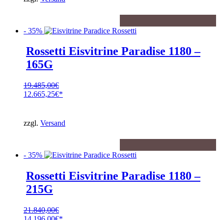
10.474,75€.
- 35%
Rossetti Eisvitrine Paradise 1180 –
165G
19.485,00
€
Ursprünglicher
12.665,25
€
Preis
Aktueller
war:
Preis
19.485,00€
ist:
zzgl.
Versand
12.665,25€.
- 35%
Rossetti Eisvitrine Paradise 1180 –
215G
21.840,00
€
Ursprünglicher
14.196,00
€