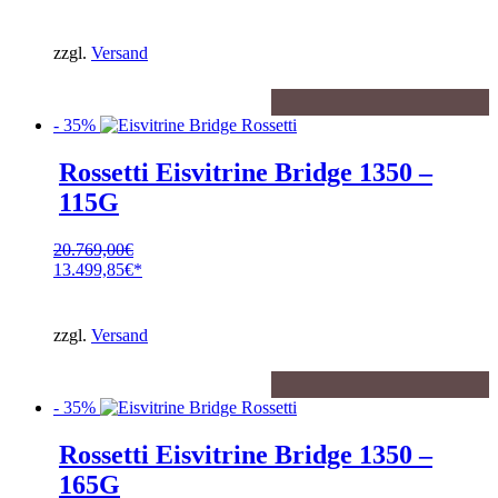
Preis
Aktueller
war:
Preis
25.854,00€
ist:
zzgl.
Versand
16.805,10€.
- 35%
Rossetti Eisvitrine Bridge 1350 –
115G
20.769,00
€
Ursprünglicher
13.499,85
€
Preis
Aktueller
war:
Preis
20.769,00€
ist:
zzgl.
Versand
13.499,85€.
- 35%
Rossetti Eisvitrine Bridge 1350 –
165G