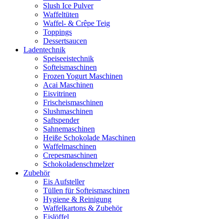
Slush Ice Pulver
Waffeltüten
Waffel- & Crêpe Teig
Toppings
Dessertsaucen
Ladentechnik
Speiseeistechnik
Softeismaschinen
Frozen Yogurt Maschinen
Acai Maschinen
Eisvitrinen
Frischeismaschinen
Slushmaschinen
Saftspender
Sahnemaschinen
Heiße Schokolade Maschinen
Waffelmaschinen
Crepesmaschinen
Schokoladenschmelzer
Zubehör
Eis Aufsteller
Tüllen für Softeismaschinen
Hygiene & Reinigung
Waffelkartons & Zubehör
Eislöffel