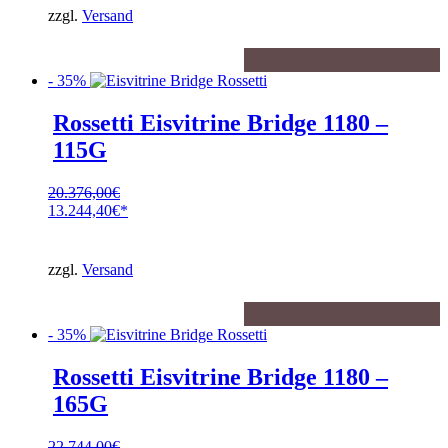
39.499,00€
ist:
zzgl.
Versand
25.674,35€.
- 35%
Rossetti Eisvitrine Bridge 1180 –
115G
20.376,00
€
Ursprünglicher
13.244,40
€
Preis
Aktueller
war:
Preis
20.376,00€
ist:
zzgl.
Versand
13.244,40€.
- 35%
Rossetti Eisvitrine Bridge 1180 –
165G
22.744,00
€