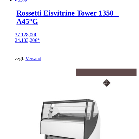
Rossetti Eisvitrine Tower 1350 –
A45°G
37.128,00
€
Ursprünglicher
24.133,20
€
Preis
Aktueller
war:
Preis
37.128,00€
ist:
zzgl.
Versand
24.133,20€.