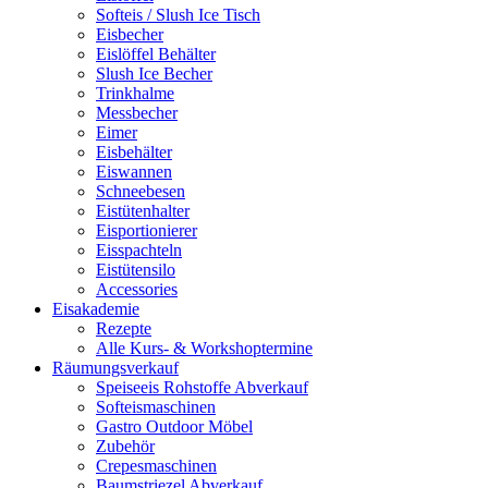
Softeis / Slush Ice Tisch
Eisbecher
Eislöffel Behälter
Slush Ice Becher
Trinkhalme
Messbecher
Eimer
Eisbehälter
Eiswannen
Schneebesen
Eistütenhalter
Eisportionierer
Eisspachteln
Eistütensilo
Accessories
Eisakademie
Rezepte
Alle Kurs- & Workshoptermine
Räumungsverkauf
Speiseeis Rohstoffe Abverkauf
Softeismaschinen
Gastro Outdoor Möbel
Zubehör
Crepesmaschinen
Baumstriezel Abverkauf