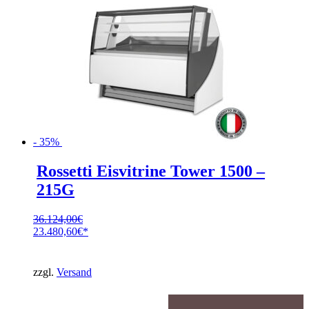
- 35%
Rossetti Eisvitrine Tower 1500 –
215G
36.124,00
€
Ursprünglicher
23.480,60
€
Preis
Aktueller
war:
Preis
36.124,00€
ist:
zzgl.
Versand
23.480,60€.