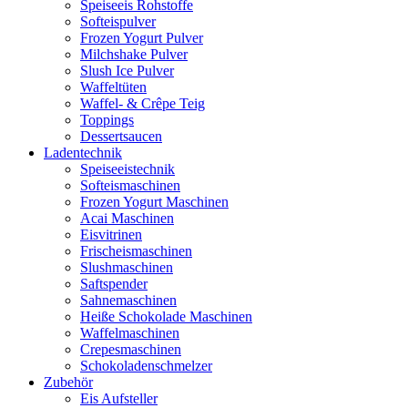
Speiseeis Rohstoffe
Softeispulver
Frozen Yogurt Pulver
Milchshake Pulver
Slush Ice Pulver
Waffeltüten
Waffel- & Crêpe Teig
Toppings
Dessertsaucen
Ladentechnik
Speiseeistechnik
Softeismaschinen
Frozen Yogurt Maschinen
Acai Maschinen
Eisvitrinen
Frischeismaschinen
Slushmaschinen
Saftspender
Sahnemaschinen
Heiße Schokolade Maschinen
Waffelmaschinen
Crepesmaschinen
Schokoladenschmelzer
Zubehör
Eis Aufsteller