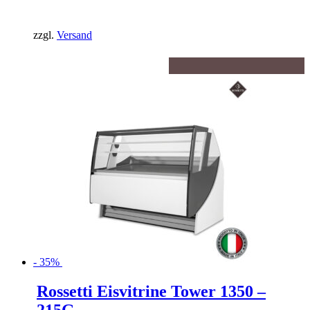
Preis
Aktueller
war:
Preis
32.526,00€
ist:
zzgl.
Versand
21.141,90€.
- 35%
Rossetti Eisvitrine Tower 1350 –