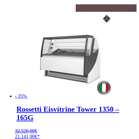
- 35%
Rossetti Eisvitrine Tower 1350 –
165G
32.526,00
€
Ursprünglicher
21.141,90
€