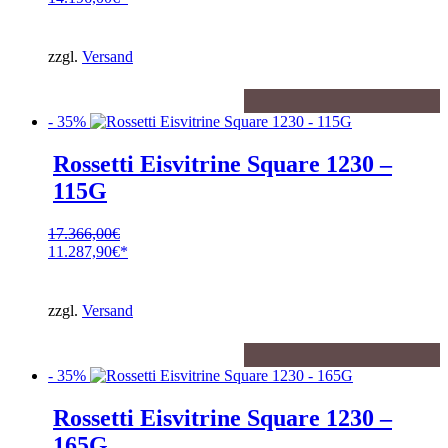
Preis
Aktueller
war:
Preis
21.840,00€
ist:
zzgl.
Versand
14.196,00€.
- 35%
Rossetti Eisvitrine Square 1230 –
115G
17.366,00
€
Ursprünglicher
11.287,90
€
Preis
Aktueller
war:
Preis
17.366,00€
ist:
zzgl.
Versand
11.287,90€.
- 35%
Rossetti Eisvitrine Square 1230 –
165G