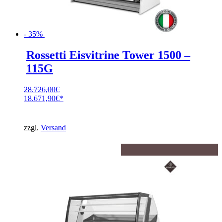
- 35%
Rossetti Eisvitrine Tower 1500 –
115G
28.726,00
€
Ursprünglicher
18.671,90
€
Preis
Aktueller
war:
Preis
28.726,00€
ist:
zzgl.
Versand
18.671,90€.