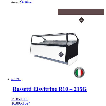
zzgl.
Versand
14.783,60€.
- 35%
Rossetti Eisvitrine R10 – 215G
25.854,00
€
Ursprünglicher
16.805,10
€