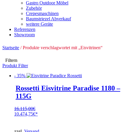
Gastro Outdoor Möbel
Zubehör
Crepesmaschinen
Baumstriezel Abverkauf
weitere Geräte
Referenzen
Showroom
Startseite
/ Produkte verschlagwortet mit „Eisvitrinen“
Filtern
Produkt Filter
- 35%
Rossetti Eisvitrine Paradise 1180 –
115G
16.115,00
€
Ursprünglicher
10.474,75
€
Preis
Aktueller
war:
Preis
16.115,00€
ist:
zzgl.
Versand