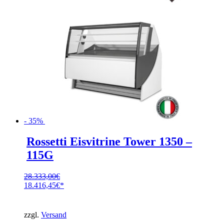
- 35%
Rossetti Eisvitrine Tower 1350 –
115G
28.333,00
€
Ursprünglicher
18.416,45
€
Preis
Aktueller
war:
Preis
28.333,00€
ist:
zzgl.
Versand
18.416,45€.