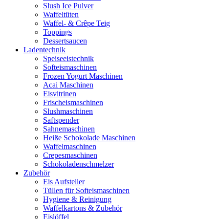
Slush Ice Pulver
Waffeltüten
Waffel- & Crêpe Teig
Toppings
Dessertsaucen
Ladentechnik
Speiseeistechnik
Softeismaschinen
Frozen Yogurt Maschinen
Acai Maschinen
Eisvitrinen
Frischeismaschinen
Slushmaschinen
Saftspender
Sahnemaschinen
Heiße Schokolade Maschinen
Waffelmaschinen
Crepesmaschinen
Schokoladenschmelzer
Zubehör
Eis Aufsteller
Tüllen für Softeismaschinen
Hygiene & Reinigung
Waffelkartons & Zubehör
Eislöffel