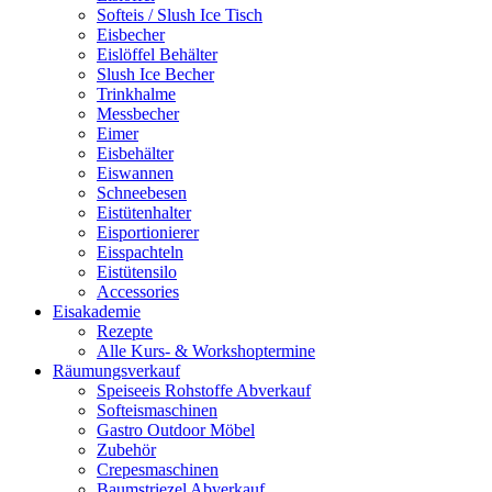
Softeis / Slush Ice Tisch
Eisbecher
Eislöffel Behälter
Slush Ice Becher
Trinkhalme
Messbecher
Eimer
Eisbehälter
Eiswannen
Schneebesen
Eistütenhalter
Eisportionierer
Eisspachteln
Eistütensilo
Accessories
Eisakademie
Rezepte
Alle Kurs- & Workshoptermine
Räumungsverkauf
Speiseeis Rohstoffe Abverkauf
Softeismaschinen
Gastro Outdoor Möbel
Zubehör
Crepesmaschinen
Baumstriezel Abverkauf