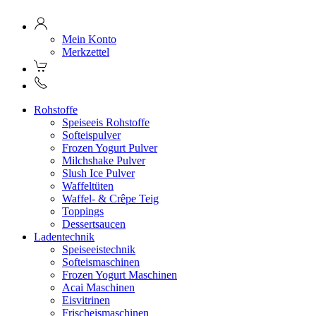
Mein Konto
Merkzettel
Rohstoffe
Speiseeis Rohstoffe
Softeispulver
Frozen Yogurt Pulver
Milchshake Pulver
Slush Ice Pulver
Waffeltüten
Waffel- & Crêpe Teig
Toppings
Dessertsaucen
Ladentechnik
Speiseeistechnik
Softeismaschinen
Frozen Yogurt Maschinen
Acai Maschinen
Eisvitrinen
Frischeismaschinen