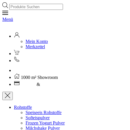
Products
search
Menü
Mein Konto
Merkzettel
Kostenloser Versand ab 250€ (AT)
1000 m² Showroom
Leasing
&
Miete
Rohstoffe
Speiseeis Rohstoffe
Softeispulver
Frozen Yogurt Pulver
Milchshake Pulver