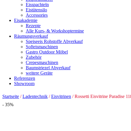
Eisspachteln
Eistütensilo
Accessories
Eisakademie
Rezepte
Alle Kurs- & Workshoptermine
Räumungsverkauf
Speiseeis Rohstoffe Abverkauf
Softeismaschinen
Gastro Outdoor Möbel
Zubehör
Crepesmaschinen
Baumstriezel Abverkauf
weitere Geräte
Referenzen
Showroom
Startseite
/
Ladentechnik
/
Eisvitrinen
/ Rossetti Eisvitrine Paradise 
- 35%