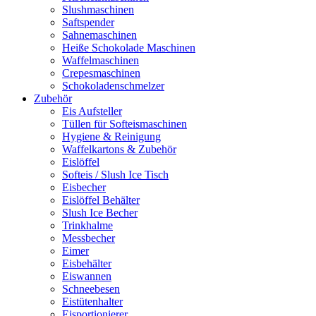
Slushmaschinen
Saftspender
Sahnemaschinen
Heiße Schokolade Maschinen
Waffelmaschinen
Crepesmaschinen
Schokoladenschmelzer
Zubehör
Eis Aufsteller
Tüllen für Softeismaschinen
Hygiene & Reinigung
Waffelkartons & Zubehör
Eislöffel
Softeis / Slush Ice Tisch
Eisbecher
Eislöffel Behälter
Slush Ice Becher
Trinkhalme
Messbecher
Eimer
Eisbehälter
Eiswannen
Schneebesen
Eistütenhalter
Eisportionierer