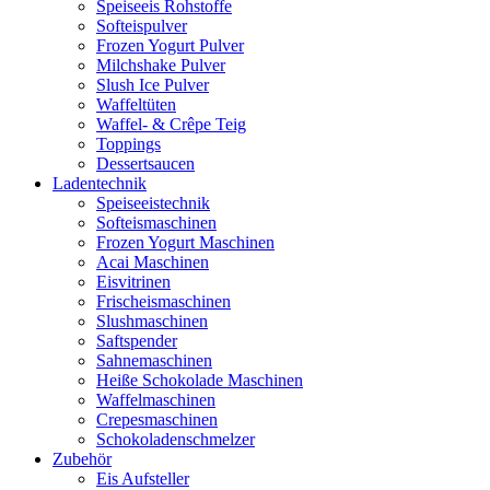
Speiseeis Rohstoffe
Softeispulver
Frozen Yogurt Pulver
Milchshake Pulver
Slush Ice Pulver
Waffeltüten
Waffel- & Crêpe Teig
Toppings
Dessertsaucen
Ladentechnik
Speiseeistechnik
Softeismaschinen
Frozen Yogurt Maschinen
Acai Maschinen
Eisvitrinen
Frischeismaschinen
Slushmaschinen
Saftspender
Sahnemaschinen
Heiße Schokolade Maschinen
Waffelmaschinen
Crepesmaschinen
Schokoladenschmelzer
Zubehör
Eis Aufsteller