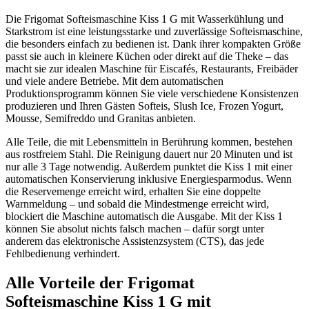
Die Frigomat Softeismaschine Kiss 1 G mit Wasserkühlung und
Starkstrom ist eine leistungsstarke und zuverlässige Softeismaschine,
die besonders einfach zu bedienen ist. Dank ihrer kompakten Größe
passt sie auch in kleinere Küchen oder direkt auf die Theke – das
macht sie zur idealen Maschine für Eiscafés, Restaurants, Freibäder
und viele andere Betriebe. Mit dem automatischen
Produktionsprogramm können Sie viele verschiedene Konsistenzen
produzieren und Ihren Gästen Softeis, Slush Ice, Frozen Yogurt,
Mousse, Semifreddo und Granitas anbieten.
Alle Teile, die mit Lebensmitteln in Berührung kommen, bestehen
aus rostfreiem Stahl. Die Reinigung dauert nur 20 Minuten und ist
nur alle 3 Tage notwendig. Außerdem punktet die Kiss 1 mit einer
automatischen Konservierung inklusive Energiesparmodus. Wenn
die Reservemenge erreicht wird, erhalten Sie eine doppelte
Warnmeldung – und sobald die Mindestmenge erreicht wird,
blockiert die Maschine automatisch die Ausgabe. Mit der Kiss 1
können Sie absolut nichts falsch machen – dafür sorgt unter
anderem das elektronische Assistenzsystem (CTS), das jede
Fehlbedienung verhindert.
Alle Vorteile der Frigomat
Softeismaschine Kiss 1 G mit