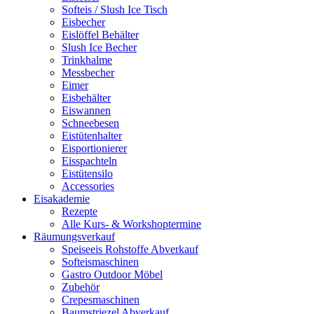
Softeis / Slush Ice Tisch
Eisbecher
Eislöffel Behälter
Slush Ice Becher
Trinkhalme
Messbecher
Eimer
Eisbehälter
Eiswannen
Schneebesen
Eistütenhalter
Eisportionierer
Eisspachteln
Eistütensilo
Accessories
Eisakademie
Rezepte
Alle Kurs- & Workshoptermine
Räumungsverkauf
Speiseeis Rohstoffe Abverkauf
Softeismaschinen
Gastro Outdoor Möbel
Zubehör
Crepesmaschinen
Baumstriezel Abverkauf