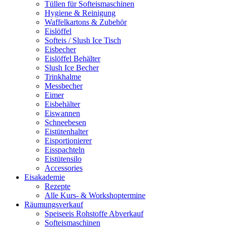
Tüllen für Softeismaschinen
Hygiene & Reinigung
Waffelkartons & Zubehör
Eislöffel
Softeis / Slush Ice Tisch
Eisbecher
Eislöffel Behälter
Slush Ice Becher
Trinkhalme
Messbecher
Eimer
Eisbehälter
Eiswannen
Schneebesen
Eistütenhalter
Eisportionierer
Eisspachteln
Eistütensilo
Accessories
Eisakademie
Rezepte
Alle Kurs- & Workshoptermine
Räumungsverkauf
Speiseeis Rohstoffe Abverkauf
Softeismaschinen