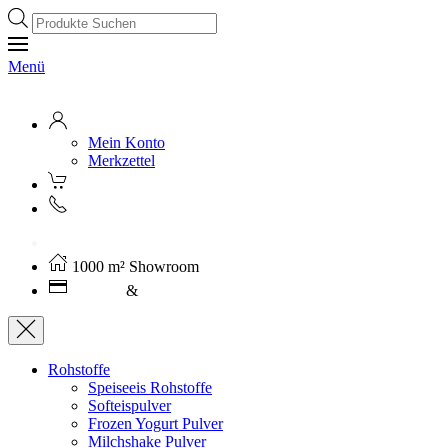
Products
search
Menü
Mein Konto
Merkzettel
Kostenloser Versand ab 250€ (AT)
1000 m² Showroom
Leasing
&
Miete
Rohstoffe
Speiseeis Rohstoffe
Softeispulver
Frozen Yogurt Pulver
Milchshake Pulver