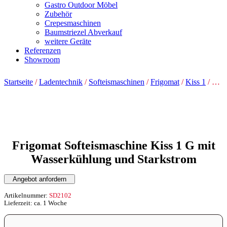
Gastro Outdoor Möbel
Zubehör
Crepesmaschinen
Baumstriezel Abverkauf
weitere Geräte
Referenzen
Showroom
Startseite
/
Ladentechnik
/
Softeismaschinen
/
Frigomat
/
Kiss 1
/ Frigomat Softeismaschine Kiss 1 G mit Wasserkühlung und Starkstrom
Frigomat Softeismaschine Kiss 1 G mit
Wasserkühlung und Starkstrom
Angebot anfordern
Artikelnummer:
SD2102
Lieferzeit: ca. 1 Woche