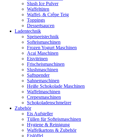
Slush Ice Pulver
Waffeltüten
Waffel- & Crêpe Teig
Toppings
Dessertsaucen
Ladentechnik
Speiseeistechnik
Softeismaschinen
Frozen Yogurt Maschinen
Acai Maschinen
Eisvitrinen
Frischeismaschinen
Slushmaschinen
Saftspender
Sahnemaschinen
Heiße Schokolade Maschinen
Waffelmaschinen
Crepesmaschinen
Schokoladenschmelzer
Zubehör
Eis Aufsteller
Tüllen für Softeismaschinen
Hygiene & Reinigung
Waffelkartons & Zubehör
Eislöffel