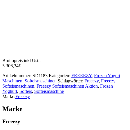
Rohstoffe
17 Cent sind die ungefähren Kosten für 1 Tüte Eis
Tagen
Amortisierung der Kosten in
Bruttopreis inkl Ust.:
5.306,34
€
Artikelnummer:
SD1183
Kategorien:
FREEEZY
,
Frozen Yogurt
Maschinen
,
Softeismaschinen
Schlagwörter:
Freeezy
,
Freeezy
Softeismaschinen
,
Freeezy Softeismaschinen Aktion
,
Frozen
Yoghurt
,
Softeis
,
Softeismaschine
Marke:
Freeezy
Marke
Freeezy