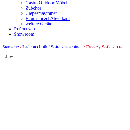
Gastro Outdoor Möbel
Zubehör
Crepesmaschinen
Baumstriezel Abverkauf
weitere Geräte
Referenzen
Showroom
Startseite
/
Ladentechnik
/
Softeismaschinen
/ Freeezy Softeismaschine BSB 36 Blau
- 35%