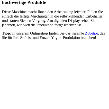
hochwertige Produkte
Diese Maschine macht Ihnen den Arbeitsalltag leichter: Füllen Sie
einfach die fertige Mischungen in die selbstkühlenden Eisbehälter
und starten Sie den Vorgang. Am digitalen Display sehen Sie
jederzeit, wie weit die Produktion fortgeschritten ist.
Tipp:
In unserem Onlineshop finden Sie das gesamte
Zubehör
, das
Sie für Ihre Softeis- und Frozen Yogurt-Produktion brauchen!
Maschine
Portionen
250
Mit wie viel Portionen rechnen Sie pro Tag.
Verkaufspreis (pro Eis)
2
Welche Verkaufspreis würden Sie verlangen?