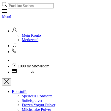
Products
search
Menü
Mein Konto
Merkzettel
Kostenloser Versand ab 250€ (AT)
1000 m² Showroom
Leasing
&
Miete
Rohstoffe
Speiseeis Rohstoffe
Softeispulver
Frozen Yogurt Pulver
Milchshake Pulver