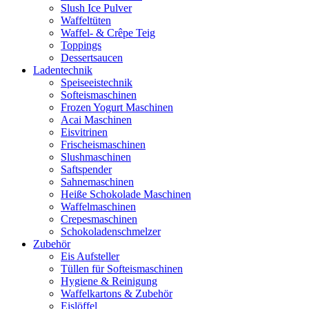
Slush Ice Pulver
Waffeltüten
Waffel- & Crêpe Teig
Toppings
Dessertsaucen
Ladentechnik
Speiseeistechnik
Softeismaschinen
Frozen Yogurt Maschinen
Acai Maschinen
Eisvitrinen
Frischeismaschinen
Slushmaschinen
Saftspender
Sahnemaschinen
Heiße Schokolade Maschinen
Waffelmaschinen
Crepesmaschinen
Schokoladenschmelzer
Zubehör
Eis Aufsteller
Tüllen für Softeismaschinen
Hygiene & Reinigung
Waffelkartons & Zubehör
Eislöffel