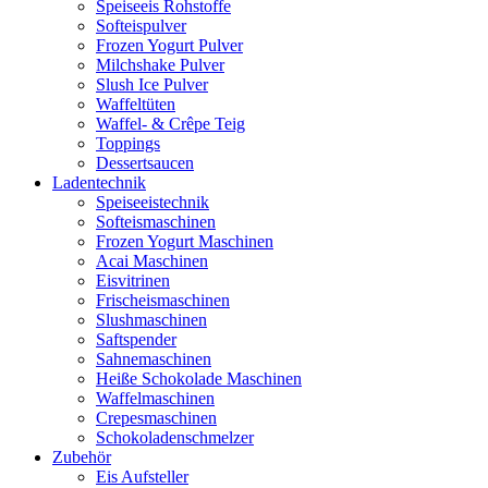
Speiseeis Rohstoffe
Softeispulver
Frozen Yogurt Pulver
Milchshake Pulver
Slush Ice Pulver
Waffeltüten
Waffel- & Crêpe Teig
Toppings
Dessertsaucen
Ladentechnik
Speiseeistechnik
Softeismaschinen
Frozen Yogurt Maschinen
Acai Maschinen
Eisvitrinen
Frischeismaschinen
Slushmaschinen
Saftspender
Sahnemaschinen
Heiße Schokolade Maschinen
Waffelmaschinen
Crepesmaschinen
Schokoladenschmelzer
Zubehör
Eis Aufsteller