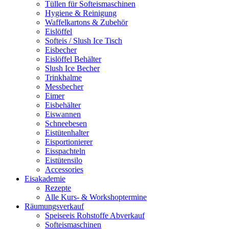
Tüllen für Softeismaschinen
Hygiene & Reinigung
Waffelkartons & Zubehör
Eislöffel
Softeis / Slush Ice Tisch
Eisbecher
Eislöffel Behälter
Slush Ice Becher
Trinkhalme
Messbecher
Eimer
Eisbehälter
Eiswannen
Schneebesen
Eistütenhalter
Eisportionierer
Eisspachteln
Eistütensilo
Accessories
Eisakademie
Rezepte
Alle Kurs- & Workshoptermine
Räumungsverkauf
Speiseeis Rohstoffe Abverkauf
Softeismaschinen