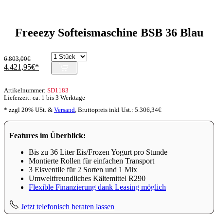
Freeezy Softeismaschine BSB 36 Blau
6.803,00
€
Ursprünglicher
Aktueller
4.421,95
€
Preis
Preis
war:
ist:
Artikelnummer:
SD1183
6.803,00€
4.421,95€.
Lieferzeit: ca. 1 bis 3 Werktage
* zzgl 20% USt. &
Versand
,
Bruttopreis inkl Ust.:
5.306,34
€
Features im Überblick:
Bis zu 36 Liter Eis/Frozen Yogurt pro Stunde
Montierte Rollen für einfachen Transport
3 Eisventile für 2 Sorten und 1 Mix
Umweltfreundliches Kältemittel R290
Flexible Finanzierung dank Leasing möglich
Jetzt telefonisch beraten lassen