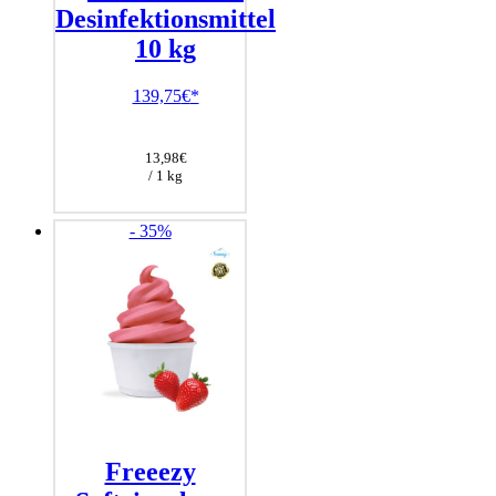
Desinfektionsmittel
10 kg
139,75
€
13,98
€
/ 1 kg
- 35%
Freeezy