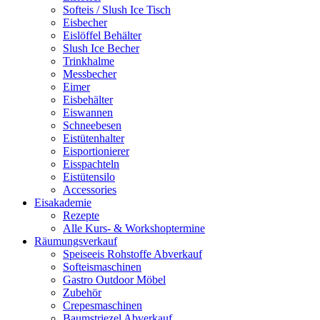
Softeis / Slush Ice Tisch
Eisbecher
Eislöffel Behälter
Slush Ice Becher
Trinkhalme
Messbecher
Eimer
Eisbehälter
Eiswannen
Schneebesen
Eistütenhalter
Eisportionierer
Eisspachteln
Eistütensilo
Accessories
Eisakademie
Rezepte
Alle Kurs- & Workshoptermine
Räumungsverkauf
Speiseeis Rohstoffe Abverkauf
Softeismaschinen
Gastro Outdoor Möbel
Zubehör
Crepesmaschinen
Baumstriezel Abverkauf