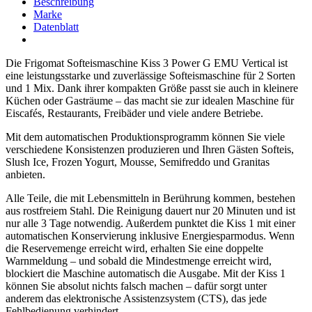
Beschreibung
Marke
Datenblatt
Die Frigomat Softeismaschine Kiss 3 Power G EMU Vertical ist
eine leistungsstarke und zuverlässige Softeismaschine für 2 Sorten
und 1 Mix. Dank ihrer kompakten Größe passt sie auch in kleinere
Küchen oder Gasträume – das macht sie zur idealen Maschine für
Eiscafés, Restaurants, Freibäder und viele andere Betriebe.
Mit dem automatischen Produktionsprogramm können Sie viele
verschiedene Konsistenzen produzieren und Ihren Gästen Softeis,
Slush Ice, Frozen Yogurt, Mousse, Semifreddo und Granitas
anbieten.
Alle Teile, die mit Lebensmitteln in Berührung kommen, bestehen
aus rostfreiem Stahl. Die Reinigung dauert nur 20 Minuten und ist
nur alle 3 Tage notwendig. Außerdem punktet die Kiss 1 mit einer
automatischen Konservierung inklusive Energiesparmodus. Wenn
die Reservemenge erreicht wird, erhalten Sie eine doppelte
Warnmeldung – und sobald die Mindestmenge erreicht wird,
blockiert die Maschine automatisch die Ausgabe. Mit der Kiss 1
können Sie absolut nichts falsch machen – dafür sorgt unter
anderem das elektronische Assistenzsystem (CTS), das jede
Fehlbedienung verhindert.