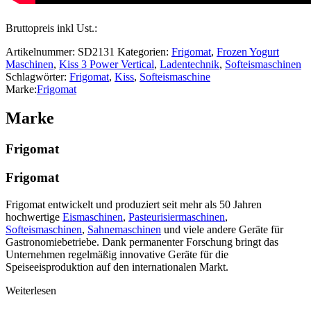
Bruttopreis inkl Ust.:
Artikelnummer:
SD2131
Kategorien:
Frigomat
,
Frozen Yogurt
Maschinen
,
Kiss 3 Power Vertical
,
Ladentechnik
,
Softeismaschinen
Schlagwörter:
Frigomat
,
Kiss
,
Softeismaschine
Marke:
Frigomat
Marke
Frigomat
Frigomat
Frigomat entwickelt und produziert seit mehr als 50 Jahren
hochwertige
Eismaschinen
,
Pasteurisiermaschinen
,
Softeismaschinen
,
Sahnemaschinen
und viele andere Geräte für
Gastronomiebetriebe. Dank permanenter Forschung bringt das
Unternehmen regelmäßig innovative Geräte für die
Speiseeisproduktion auf den internationalen Markt.
Weiterlesen