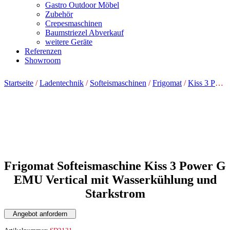
Gastro Outdoor Möbel
Zubehör
Crepesmaschinen
Baumstriezel Abverkauf
weitere Geräte
Referenzen
Showroom
Startseite
/
Ladentechnik
/
Softeismaschinen
/
Frigomat
/
Kiss 3 Power Vertical
Frigomat Softeismaschine Kiss 3 Power G
EMU Vertical mit Wasserkühlung und
Starkstrom
Angebot anfordern