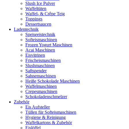
Slush Ice Pulver
Waffeltüten
Waffel- & Crêpe Teig
Toppings
Dessertsaucen
Ladentechnik
Speiseeistechnik
Softeismaschinen
Frozen Yogurt Maschinen
Acai Maschinen
Eisvitrinen
Frischeismaschinen
Slushmaschinen
Saftspender
Sahnemaschinen
Heiße Schokolade Maschinen
Waffelmaschinen
Crepesmaschinen
Schokoladenschmelzer
Zubehör
Eis Aufsteller
Tüllen für Softeismaschinen
Hygiene & Reinigung
Waffelkartons & Zubehör
Eislöffel