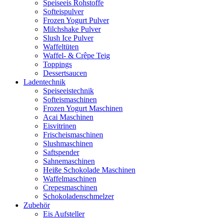
Speiseeis Rohstoffe
Softeispulver
Frozen Yogurt Pulver
Milchshake Pulver
Slush Ice Pulver
Waffeltüten
Waffel- & Crêpe Teig
Toppings
Dessertsaucen
Ladentechnik
Speiseeistechnik
Softeismaschinen
Frozen Yogurt Maschinen
Acai Maschinen
Eisvitrinen
Frischeismaschinen
Slushmaschinen
Saftspender
Sahnemaschinen
Heiße Schokolade Maschinen
Waffelmaschinen
Crepesmaschinen
Schokoladenschmelzer
Zubehör
Eis Aufsteller