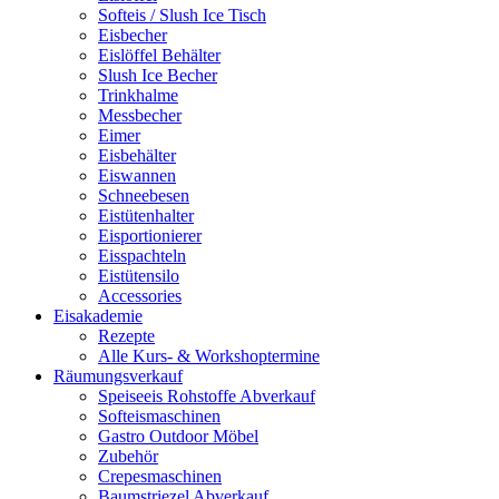
Softeis / Slush Ice Tisch
Eisbecher
Eislöffel Behälter
Slush Ice Becher
Trinkhalme
Messbecher
Eimer
Eisbehälter
Eiswannen
Schneebesen
Eistütenhalter
Eisportionierer
Eisspachteln
Eistütensilo
Accessories
Eisakademie
Rezepte
Alle Kurs- & Workshoptermine
Räumungsverkauf
Speiseeis Rohstoffe Abverkauf
Softeismaschinen
Gastro Outdoor Möbel
Zubehör
Crepesmaschinen
Baumstriezel Abverkauf