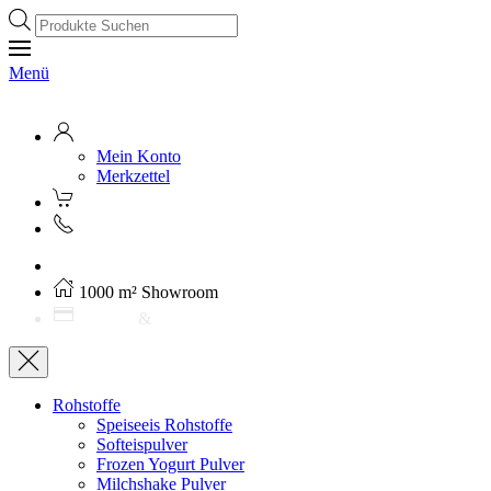
Products
search
Menü
Mein Konto
Merkzettel
Kostenloser Versand ab 250€ (AT)
1000 m² Showroom
Leasing
&
Miete
Rohstoffe
Speiseeis Rohstoffe
Softeispulver
Frozen Yogurt Pulver
Milchshake Pulver