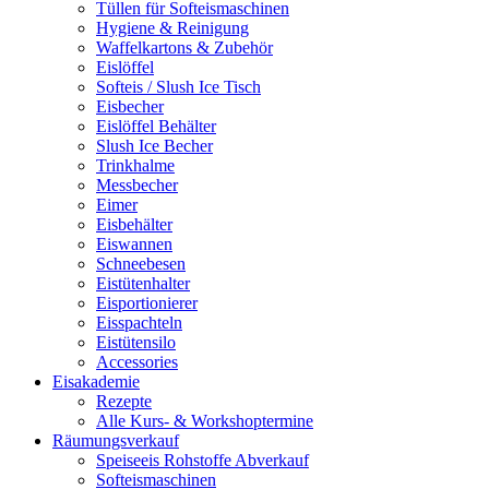
Tüllen für Softeismaschinen
Hygiene & Reinigung
Waffelkartons & Zubehör
Eislöffel
Softeis / Slush Ice Tisch
Eisbecher
Eislöffel Behälter
Slush Ice Becher
Trinkhalme
Messbecher
Eimer
Eisbehälter
Eiswannen
Schneebesen
Eistütenhalter
Eisportionierer
Eisspachteln
Eistütensilo
Accessories
Eisakademie
Rezepte
Alle Kurs- & Workshoptermine
Räumungsverkauf
Speiseeis Rohstoffe Abverkauf
Softeismaschinen