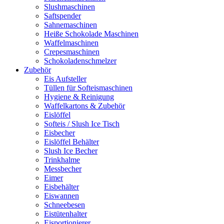
Slushmaschinen
Saftspender
Sahnemaschinen
Heiße Schokolade Maschinen
Waffelmaschinen
Crepesmaschinen
Schokoladenschmelzer
Zubehör
Eis Aufsteller
Tüllen für Softeismaschinen
Hygiene & Reinigung
Waffelkartons & Zubehör
Eislöffel
Softeis / Slush Ice Tisch
Eisbecher
Eislöffel Behälter
Slush Ice Becher
Trinkhalme
Messbecher
Eimer
Eisbehälter
Eiswannen
Schneebesen
Eistütenhalter
Eisportionierer