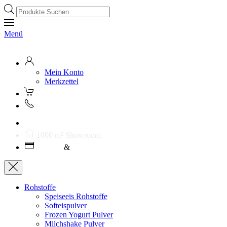
Products
search
Menü
Mein Konto
Merkzettel
Kostenloser Versand ab 250€ (AT)
1000 m² Showroom
Leasing
&
Miete
Rohstoffe
Speiseeis Rohstoffe
Softeispulver
Frozen Yogurt Pulver
Milchshake Pulver