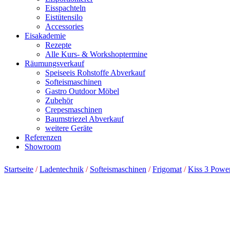
Eisspachteln
Eistütensilo
Accessories
Eisakademie
Rezepte
Alle Kurs- & Workshoptermine
Räumungsverkauf
Speiseeis Rohstoffe Abverkauf
Softeismaschinen
Gastro Outdoor Möbel
Zubehör
Crepesmaschinen
Baumstriezel Abverkauf
weitere Geräte
Referenzen
Showroom
Startseite
/
Ladentechnik
/
Softeismaschinen
/
Frigomat
/
Kiss 3 Power