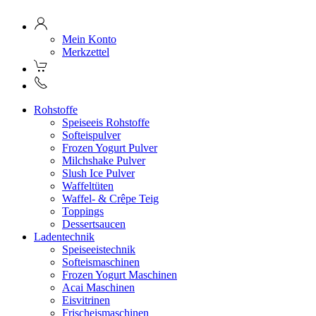
Mein Konto
Merkzettel
Rohstoffe
Speiseeis Rohstoffe
Softeispulver
Frozen Yogurt Pulver
Milchshake Pulver
Slush Ice Pulver
Waffeltüten
Waffel- & Crêpe Teig
Toppings
Dessertsaucen
Ladentechnik
Speiseeistechnik
Softeismaschinen
Frozen Yogurt Maschinen
Acai Maschinen
Eisvitrinen
Frischeismaschinen