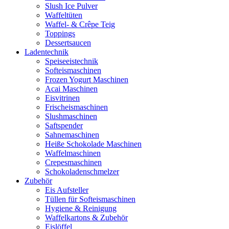
Slush Ice Pulver
Waffeltüten
Waffel- & Crêpe Teig
Toppings
Dessertsaucen
Ladentechnik
Speiseeistechnik
Softeismaschinen
Frozen Yogurt Maschinen
Acai Maschinen
Eisvitrinen
Frischeismaschinen
Slushmaschinen
Saftspender
Sahnemaschinen
Heiße Schokolade Maschinen
Waffelmaschinen
Crepesmaschinen
Schokoladenschmelzer
Zubehör
Eis Aufsteller
Tüllen für Softeismaschinen
Hygiene & Reinigung
Waffelkartons & Zubehör
Eislöffel