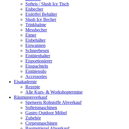
Softeis / Slush Ice Tisch
Eisbecher
Eislöffel Behälter
Slush Ice Becher
Trinkhalme
Messbecher
Eimer
Eisbehälter
Eiswannen
Schneebesen
Eistütenhalter
Eisportionierer
Eisspachteln
Eistütensilo
Accessories
Eisakademie
Rezepte
Alle Kurs- & Workshoptermine
Räumungsverkauf
Speiseeis Rohstoffe Abverkauf
Softeismaschinen
Gastro Outdoor Möbel
Zubehör
Crepesmaschinen
Baumstriezel Abverkauf