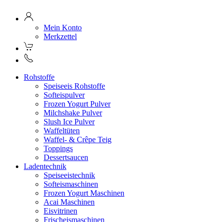
Mein Konto
Merkzettel
Rohstoffe
Speiseeis Rohstoffe
Softeispulver
Frozen Yogurt Pulver
Milchshake Pulver
Slush Ice Pulver
Waffeltüten
Waffel- & Crêpe Teig
Toppings
Dessertsaucen
Ladentechnik
Speiseeistechnik
Softeismaschinen
Frozen Yogurt Maschinen
Acai Maschinen
Eisvitrinen
Frischeismaschinen