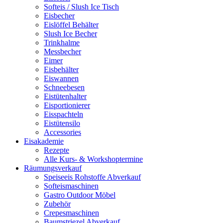
Softeis / Slush Ice Tisch
Eisbecher
Eislöffel Behälter
Slush Ice Becher
Trinkhalme
Messbecher
Eimer
Eisbehälter
Eiswannen
Schneebesen
Eistütenhalter
Eisportionierer
Eisspachteln
Eistütensilo
Accessories
Eisakademie
Rezepte
Alle Kurs- & Workshoptermine
Räumungsverkauf
Speiseeis Rohstoffe Abverkauf
Softeismaschinen
Gastro Outdoor Möbel
Zubehör
Crepesmaschinen
Baumstriezel Abverkauf