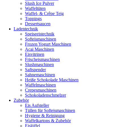
Slush Ice Pulver
Waffeltüten
Waffel- & Crêpe Teig
Toppings
Dessertsaucen
Ladentechnik
Speiseeistechnik
Softeismaschinen
Frozen Yogurt Maschinen
Acai Maschinen
Eisvitrinen
Frischeismaschinen
Slushmaschinen
Saftspender
Sahnemaschinen
Heiße Schokolade Maschinen
Waffelmaschinen
Crepesmaschinen
Schokoladenschmelzer
Zubehör
Eis Aufsteller
Tüllen für Softeismaschinen
Hygiene & Reinigung
Waffelkartons & Zubehör
Eislöffel