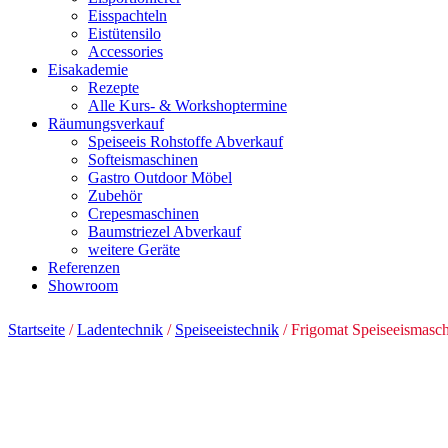
Eisspachteln
Eistütensilo
Accessories
Eisakademie
Rezepte
Alle Kurs- & Workshoptermine
Räumungsverkauf
Speiseeis Rohstoffe Abverkauf
Softeismaschinen
Gastro Outdoor Möbel
Zubehör
Crepesmaschinen
Baumstriezel Abverkauf
weitere Geräte
Referenzen
Showroom
Startseite
/
Ladentechnik
/
Speiseeistechnik
/ Frigomat Speiseeismasc