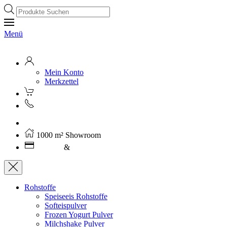
Products
search
Menü
Mein Konto
Merkzettel
Kostenloser Versand ab 250€ (AT)
1000 m² Showroom
Leasing
&
Miete
Rohstoffe
Speiseeis Rohstoffe
Softeispulver
Frozen Yogurt Pulver
Milchshake Pulver