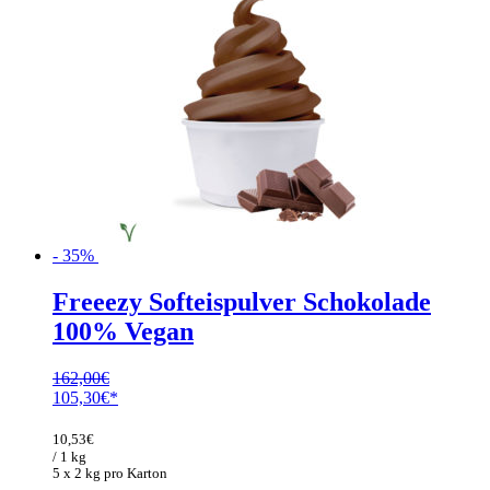
- 35%
Freeezy Softeispulver Schokolade
100% Vegan
162,00
€
Ursprünglicher
Aktueller
105,30
€
Preis
Preis
war:
ist:
10,53
€
162,00€
105,30€.
/ 1 kg
5 x 2 kg pro Karton