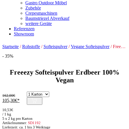
Gastro Outdoor Möbel
Zubehör
Crepesmaschinen
Baumstriezel Abverkauf
weitere Geräte
Referenzen
Showroom
Startseite
/
Rohstoffe
/
Softeispulver
/
Vegane Softeispulver
/ Freeezy Softeispulver Erdbeer 100% Vegan
- 35%
Freeezy Softeispulver Erdbeer 100%
Vegan
162,00
€
Ursprünglicher
Aktueller
105,30
€
Preis
Preis
10,53
€
war:
ist:
/ 1 kg
162,00€
105,30€.
5 x 2 kg pro Karton
Artikelnummer:
SD1192
Lieferzeit: ca. 1 bis 3 Werktage