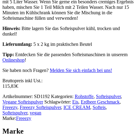
mit 5 Liter Wasser. Wenn Sie gerne ein besonders cremiges Ergebnis
haben, mischen Sie 1 Teil Milch mit 2 Teilen Wasser. Nach nur 15
Minuten im Kühlschrank können Sie die Mischung in die
Softeismaschine füllen und verwenden!
Hinweis:
Bitte lagern Sie das Softeispulver kühl, trocken und
dunkel!
Lieferumfang:
5 x 2 kg im praktischen Beutel
Tipp:
Entdecken Sie die passenden Softeismaschinen in unserem
Onlineshop
!
Sie haben noch Fragen?
Melden Sie sich einfach bei uns!
Bruttopreis inkl Ust.:
115,83
€
Artikelnummer:
SD1192
Kategorien:
Rohstoffe
,
Softeispulver
,
Vegane Softeispulver
Schlagwörter:
Eis
,
Erdbeer Geschmack
,
Freeezy
,
Freeezy Softeispulver
,
ICE CREAM
,
Softeis
,
Softeispulver
,
vegan
Marke:
Freeezy
Marke