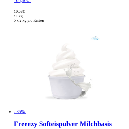
Ursprünglicher
Aktueller
105,30
€
Preis
Preis
war:
ist:
10,53
€
162,00€
105,30€.
/ 1 kg
5 x 2 kg pro Karton
- 35%
Freeezy Softeispulver Milchbasis