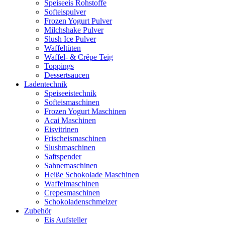
Speiseeis Rohstoffe
Softeispulver
Frozen Yogurt Pulver
Milchshake Pulver
Slush Ice Pulver
Waffeltüten
Waffel- & Crêpe Teig
Toppings
Dessertsaucen
Ladentechnik
Speiseeistechnik
Softeismaschinen
Frozen Yogurt Maschinen
Acai Maschinen
Eisvitrinen
Frischeismaschinen
Slushmaschinen
Saftspender
Sahnemaschinen
Heiße Schokolade Maschinen
Waffelmaschinen
Crepesmaschinen
Schokoladenschmelzer
Zubehör
Eis Aufsteller