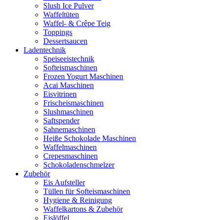
Slush Ice Pulver
Waffeltüten
Waffel- & Crêpe Teig
Toppings
Dessertsaucen
Ladentechnik
Speiseeistechnik
Softeismaschinen
Frozen Yogurt Maschinen
Acai Maschinen
Eisvitrinen
Frischeismaschinen
Slushmaschinen
Saftspender
Sahnemaschinen
Heiße Schokolade Maschinen
Waffelmaschinen
Crepesmaschinen
Schokoladenschmelzer
Zubehör
Eis Aufsteller
Tüllen für Softeismaschinen
Hygiene & Reinigung
Waffelkartons & Zubehör
Eislöffel