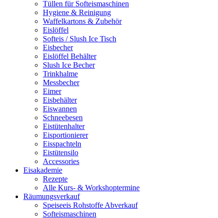
Tüllen für Softeismaschinen
Hygiene & Reinigung
Waffelkartons & Zubehör
Eislöffel
Softeis / Slush Ice Tisch
Eisbecher
Eislöffel Behälter
Slush Ice Becher
Trinkhalme
Messbecher
Eimer
Eisbehälter
Eiswannen
Schneebesen
Eistütenhalter
Eisportionierer
Eisspachteln
Eistütensilo
Accessories
Eisakademie
Rezepte
Alle Kurs- & Workshoptermine
Räumungsverkauf
Speiseeis Rohstoffe Abverkauf
Softeismaschinen