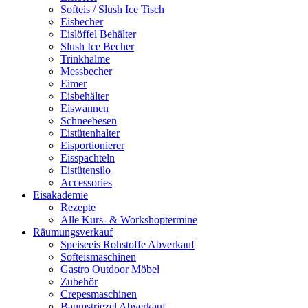
Softeis / Slush Ice Tisch
Eisbecher
Eislöffel Behälter
Slush Ice Becher
Trinkhalme
Messbecher
Eimer
Eisbehälter
Eiswannen
Schneebesen
Eistütenhalter
Eisportionierer
Eisspachteln
Eistütensilo
Accessories
Eisakademie
Rezepte
Alle Kurs- & Workshoptermine
Räumungsverkauf
Speiseeis Rohstoffe Abverkauf
Softeismaschinen
Gastro Outdoor Möbel
Zubehör
Crepesmaschinen
Baumstriezel Abverkauf