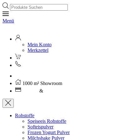
Products
search
Menü
Mein Konto
Merkzettel
Kostenloser Versand ab 250€ (AT)
1000 m² Showroom
Leasing
&
Miete
Rohstoffe
Speiseeis Rohstoffe
Softeispulver
Frozen Yogurt Pulver
Milchshake Pulver