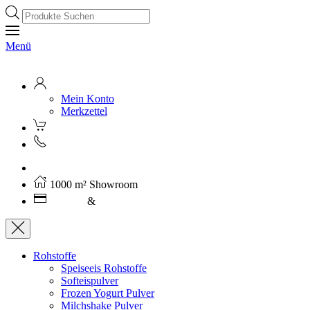
Products
search
Menü
Mein Konto
Merkzettel
Kostenloser Versand ab 250€ (AT)
1000 m² Showroom
Leasing
&
Miete
Rohstoffe
Speiseeis Rohstoffe
Softeispulver
Frozen Yogurt Pulver
Milchshake Pulver