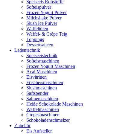
Speiseeis Rohstoffe
Softeispulver
Frozen Yogurt Pulver
Milchshake Pulver
Slush Ice Pulver
Waffeltüten
Waffel- & Crêpe Teig
Toppings
Dessertsaucen
Ladentechnik
Speiseeistechnik
Softeismaschinen
Frozen Yogurt Maschinen
Acai Maschinen
Eisvitrinen
Frischeismaschinen
Slushmaschinen
Saftspender
Sahnemaschinen
Heiße Schokolade Maschinen
Waffelmaschinen
Crepesmaschinen
Schokoladenschmelzer
Zubehör
Eis Aufsteller