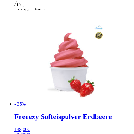
153,00€
99,45€.
/ 1 kg
5 x 2 kg pro Karton
- 35%
Freeezy Softeispulver Erdbeere
138,00
€