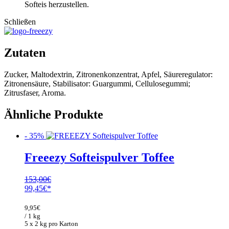
Softeis herzustellen.
Schließen
Zutaten
Zucker, Maltodextrin, Zitronenkonzentrat, Apfel, Säureregulator:
Zitronensäure, Stabilisator: Guargummi, Cellulosegummi;
Zitrusfaser, Aroma.
Ähnliche Produkte
- 35%
Freeezy Softeispulver Toffee
153,00
€
Ursprünglicher
Aktueller
99,45
€
Preis
Preis
war:
ist:
9,95
€
153,00€
99,45€.
/ 1 kg
5 x 2 kg pro Karton