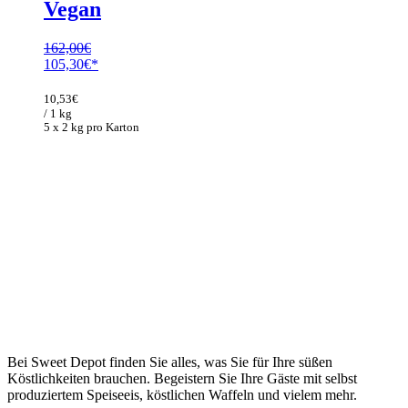
Vegan
162,00
€
Ursprünglicher
Aktueller
105,30
€
Preis
Preis
war:
ist:
10,53
€
162,00€
105,30€.
/ 1 kg
5 x 2 kg pro Karton
Bei Sweet Depot finden Sie alles, was Sie für Ihre süßen
Köstlichkeiten brauchen. Begeistern Sie Ihre Gäste mit selbst
produziertem Speiseeis, köstlichen Waffeln und vielem mehr.