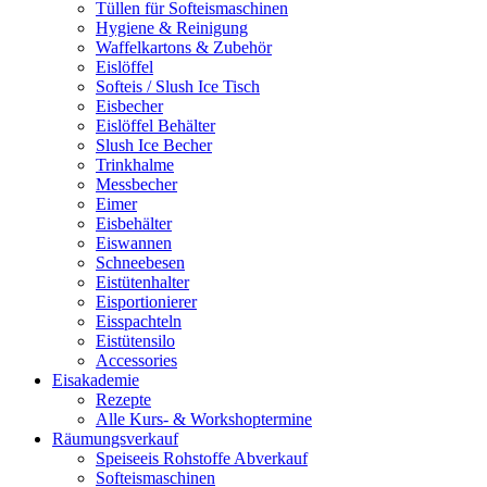
Tüllen für Softeismaschinen
Hygiene & Reinigung
Waffelkartons & Zubehör
Eislöffel
Softeis / Slush Ice Tisch
Eisbecher
Eislöffel Behälter
Slush Ice Becher
Trinkhalme
Messbecher
Eimer
Eisbehälter
Eiswannen
Schneebesen
Eistütenhalter
Eisportionierer
Eisspachteln
Eistütensilo
Accessories
Eisakademie
Rezepte
Alle Kurs- & Workshoptermine
Räumungsverkauf
Speiseeis Rohstoffe Abverkauf
Softeismaschinen