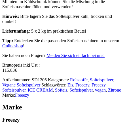
Minuten im Kühlschrank können Sie die Mischung in die
Softeismaschine füllen und verwenden!
Hinweis:
Bitte lagern Sie das Softeispulver kühl, trocken und
dunkel!
Lieferumfang:
5 x 2 kg im praktischen Beutel
Tipp:
Entdecken Sie die passenden Softeismaschinen in unserem
Onlineshop
!
Sie haben noch Fragen?
Melden Sie sich einfach bei uns!
Bruttopreis inkl Ust.:
115,83
€
Artikelnummer:
SD1205
Kategorien:
Rohstoffe
,
Softeispulver
,
Vegane Softeispulver
Schlagwörter:
Eis
,
Freeezy
,
Freeezy
Softeispulver
,
ICE CREAM
,
Softeis
,
Softeispulver
,
vegan
,
Zitrone
Marke:
Freeezy
Marke
Freeezy