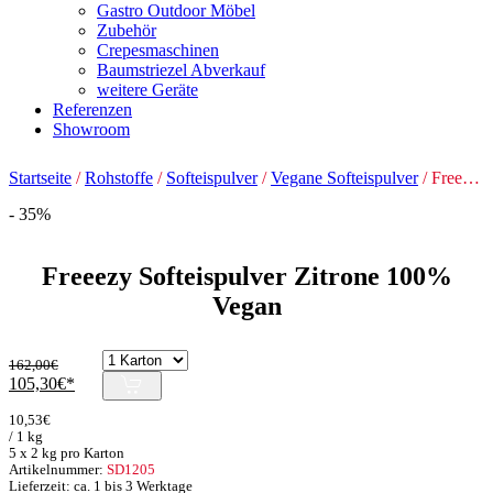
Gastro Outdoor Möbel
Zubehör
Crepesmaschinen
Baumstriezel Abverkauf
weitere Geräte
Referenzen
Showroom
Startseite
/
Rohstoffe
/
Softeispulver
/
Vegane Softeispulver
/ Freeezy Softeispulver Zitrone 100% Vegan
- 35%
Freeezy Softeispulver Zitrone 100%
Vegan
162,00
€
Ursprünglicher
Aktueller
105,30
€
Preis
Preis
10,53
€
war:
ist:
/ 1 kg
162,00€
105,30€.
5 x 2 kg pro Karton
Artikelnummer:
SD1205
Lieferzeit: ca. 1 bis 3 Werktage