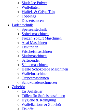
Slush Ice Pulver
Waffeltüten
Waffel- & Crêpe Teig
Toppings
Dessertsaucen
Ladentechnik
Speiseeistechnik
Softeismaschinen
Frozen Yogurt Maschinen
Acai Maschinen
Eisvitrinen
Frischeismaschinen
Slushmaschinen
Saftspender
Sahnemaschinen
Heiße Schokolade Maschinen
Waffelmaschinen
Crepesmaschinen
Schokoladenschmelzer
Zubehör
Eis Aufsteller
Tüllen für Softeismaschinen
Hygiene & Reinigung
Waffelkartons & Zubehör
Eislöffel