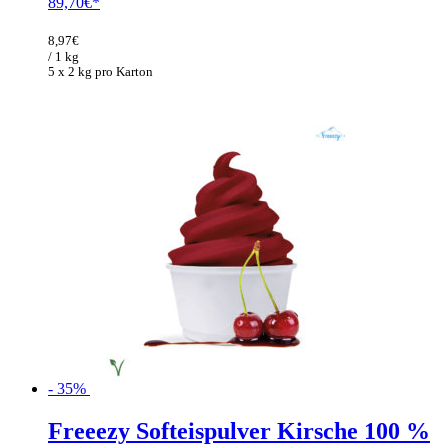
Ursprünglicher
Aktueller
89,70
€
Preis
Preis
war:
ist:
8,97
€
138,00€
89,70€.
/ 1 kg
5 x 2 kg pro Karton
- 35%
Freeezy Softeispulver Kirsche 100 %