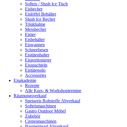
Softeis / Slush Ice Tisch
Eisbecher
Eislöffel Behälter
Slush Ice Becher
Trinkhalme
Messbecher
Eimer
Eisbehälter
Eiswannen
Schneebesen
Eistütenhalter
Eisportionierer
Eisspachteln
Eistütensilo
Accessories
Eisakademie
Rezepte
Alle Kurs- & Workshoptermine
Räumungsverkauf
Speiseeis Rohstoffe Abverkauf
Softeismaschinen
Gastro Outdoor Möbel
Zubehör
Crepesmaschinen
Baumstriezel Abverkauf