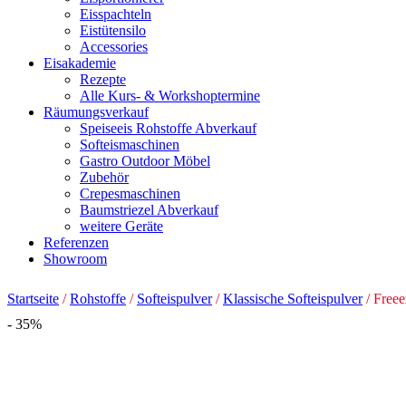
Eisspachteln
Eistütensilo
Accessories
Eisakademie
Rezepte
Alle Kurs- & Workshoptermine
Räumungsverkauf
Speiseeis Rohstoffe Abverkauf
Softeismaschinen
Gastro Outdoor Möbel
Zubehör
Crepesmaschinen
Baumstriezel Abverkauf
weitere Geräte
Referenzen
Showroom
Startseite
/
Rohstoffe
/
Softeispulver
/
Klassische Softeispulver
/ Freee
- 35%