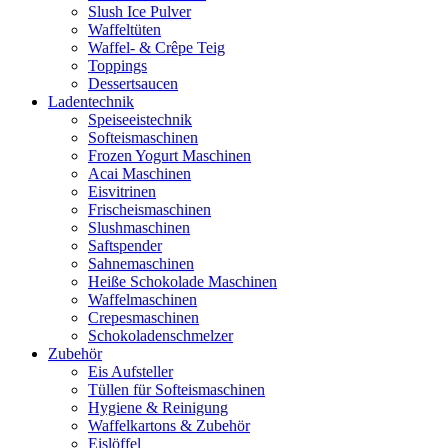
Slush Ice Pulver
Waffeltüten
Waffel- & Crêpe Teig
Toppings
Dessertsaucen
Ladentechnik
Speiseeistechnik
Softeismaschinen
Frozen Yogurt Maschinen
Acai Maschinen
Eisvitrinen
Frischeismaschinen
Slushmaschinen
Saftspender
Sahnemaschinen
Heiße Schokolade Maschinen
Waffelmaschinen
Crepesmaschinen
Schokoladenschmelzer
Zubehör
Eis Aufsteller
Tüllen für Softeismaschinen
Hygiene & Reinigung
Waffelkartons & Zubehör
Eislöffel