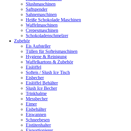
Slushmaschinen
Saftspender
Sahnemaschinen
Heiße Schokolade Maschinen
Waffelmaschinen
Crepesmaschinen
Schokoladenschmelzer
Zubehör
Eis Aufsteller
Tüllen für Softeismaschinen
Hygiene & Reinigung
Waffelkartons & Zubehör
Eislöffel
Softeis / Slush Ice Tisch
Eisbecher
Eislöffel Behälter
Slush Ice Becher
Trinkhalme
Messbecher
Eimer
Eisbehälter
Eiswannen
Schneebesen
Eistütenhalter
Eisportionierer