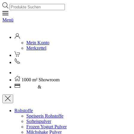
Products
search
Menü
Mein Konto
Merkzettel
Kostenloser Versand ab 250€ (AT)
1000 m² Showroom
Leasing
&
Miete
Rohstoffe
Speiseeis Rohstoffe
Softeispulver
Frozen Yogurt Pulver
Milchshake Pulver