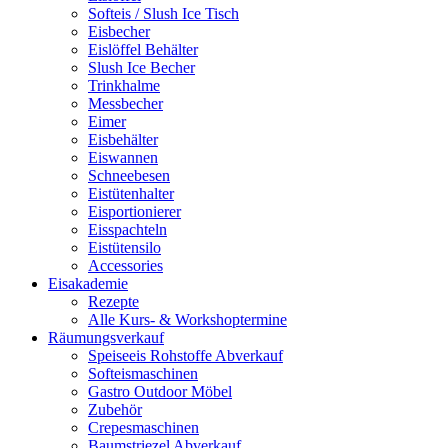
Softeis / Slush Ice Tisch
Eisbecher
Eislöffel Behälter
Slush Ice Becher
Trinkhalme
Messbecher
Eimer
Eisbehälter
Eiswannen
Schneebesen
Eistütenhalter
Eisportionierer
Eisspachteln
Eistütensilo
Accessories
Eisakademie
Rezepte
Alle Kurs- & Workshoptermine
Räumungsverkauf
Speiseeis Rohstoffe Abverkauf
Softeismaschinen
Gastro Outdoor Möbel
Zubehör
Crepesmaschinen
Baumstriezel Abverkauf