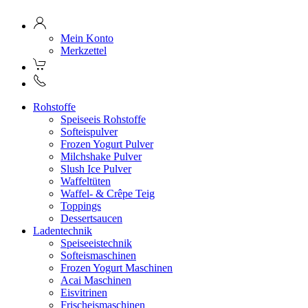
Mein Konto
Merkzettel
Rohstoffe
Speiseeis Rohstoffe
Softeispulver
Frozen Yogurt Pulver
Milchshake Pulver
Slush Ice Pulver
Waffeltüten
Waffel- & Crêpe Teig
Toppings
Dessertsaucen
Ladentechnik
Speiseeistechnik
Softeismaschinen
Frozen Yogurt Maschinen
Acai Maschinen
Eisvitrinen
Frischeismaschinen