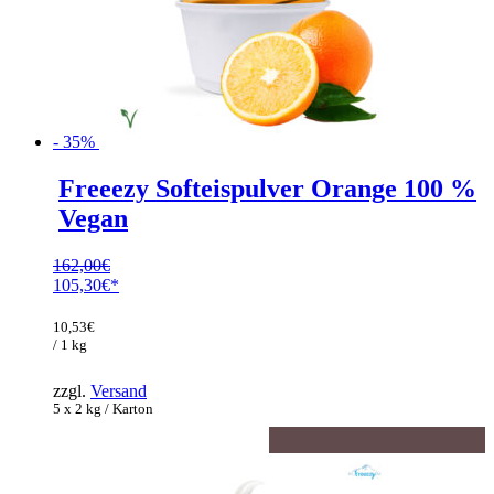
- 35%
Freeezy Softeispulver Orange 100 %
Vegan
162,00
€
Ursprünglicher
105,30
€
Preis
Aktueller
war:
Preis
10,53
€
162,00€
ist:
/ 1 kg
105,30€.
zzgl.
Versand
5 x 2 kg / Karton