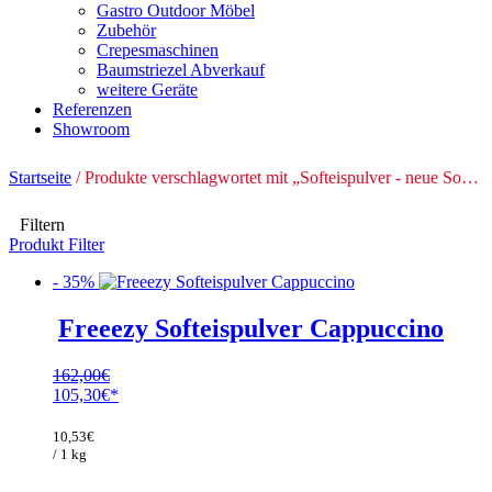
Gastro Outdoor Möbel
Zubehör
Crepesmaschinen
Baumstriezel Abverkauf
weitere Geräte
Referenzen
Showroom
Startseite
/ Produkte verschlagwortet mit „Softeispulver - neue Sorten“
Filtern
Produkt Filter
- 35%
Freeezy Softeispulver Cappuccino
162,00
€
Ursprünglicher
105,30
€
Preis
Aktueller
war:
Preis
10,53
€
162,00€
ist:
/ 1 kg
105,30€.