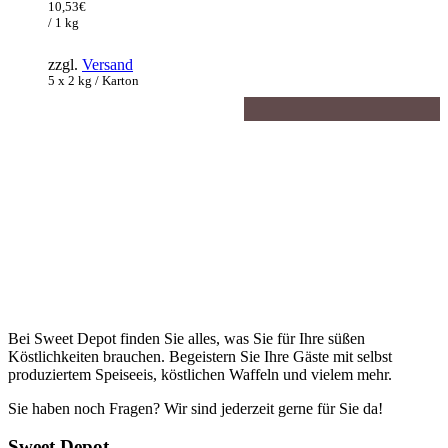
war:
Preis
10,53
€
162,00€
ist:
/ 1 kg
105,30€.
zzgl.
Versand
5 x 2 kg / Karton
Bei Sweet Depot finden Sie alles, was Sie für Ihre süßen
Köstlichkeiten brauchen. Begeistern Sie Ihre Gäste mit selbst
produziertem Speiseeis, köstlichen Waffeln und vielem mehr.
Sie haben noch Fragen? Wir sind jederzeit gerne für Sie da!
Sweet Depot