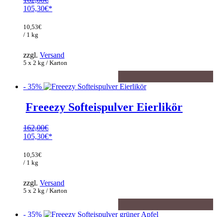
Ursprünglicher
105,30
€
Preis
Aktueller
war:
Preis
10,53
€
162,00€
ist:
/ 1 kg
105,30€.
zzgl.
Versand
5 x 2 kg / Karton
- 35%
Freeezy Softeispulver Eierlikör
162,00
€
Ursprünglicher
105,30
€
Preis
Aktueller
war:
Preis
10,53
€
162,00€
ist:
/ 1 kg
105,30€.
zzgl.
Versand
5 x 2 kg / Karton
- 35%