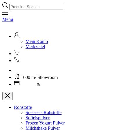
Products
search
Menü
Mein Konto
Merkzettel
Kostenloser Versand ab 250€ (AT)
1000 m² Showroom
Leasing
&
Miete
Rohstoffe
Speiseeis Rohstoffe
Softeispulver
Frozen Yogurt Pulver
Milchshake Pulver