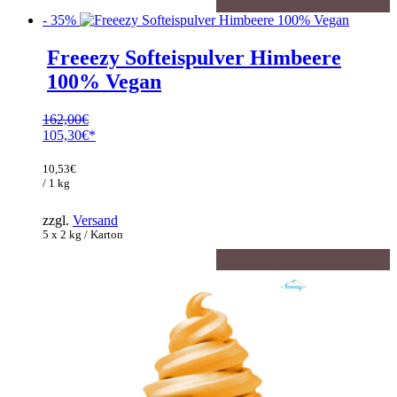
- 35%
Freeezy Softeispulver Himbeere
100% Vegan
162,00
€
Ursprünglicher
105,30
€
Preis
Aktueller
war:
Preis
10,53
€
162,00€
ist:
/ 1 kg
105,30€.
zzgl.
Versand
5 x 2 kg / Karton