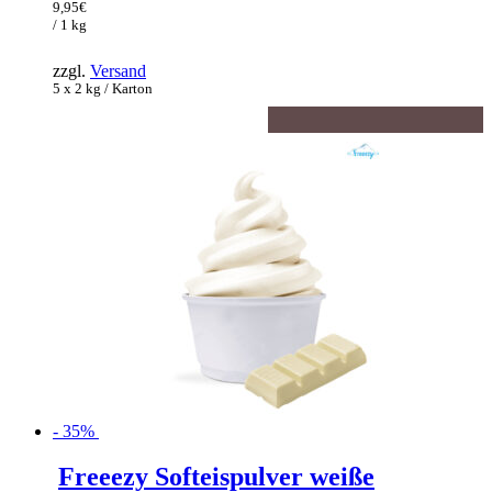
war:
Preis
9,95
€
153,00€
ist:
/ 1 kg
99,45€.
zzgl.
Versand
5 x 2 kg / Karton
- 35%
Freeezy Softeispulver weiße