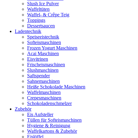
Slush Ice Pulver
Waffeltüten
Waffel- & Crêpe Teig
Toppings
Dessertsaucen
Ladentechnik
Speiseeistechnik
Softeismaschinen
Frozen Yogurt Maschinen
Acai Maschinen
Eisvitrinen
Frischeismaschinen
Slushmaschinen
Saftspender
Sahnemaschinen
Heiße Schokolade Maschinen
Waffelmaschinen
Crepesmaschinen
Schokoladenschmelzer
Zubehör
Eis Aufsteller
Tüllen für Softeismaschinen
Hygiene & Reinigung
Waffelkartons & Zubehör
Eislöffel