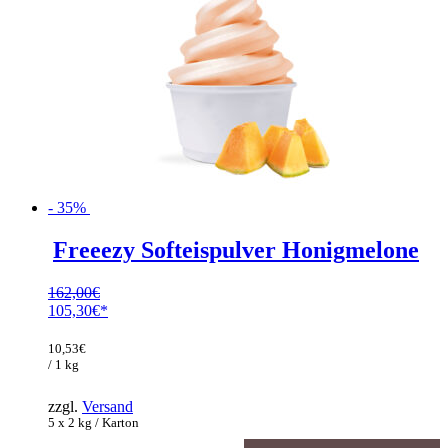
- 35%
Freeezy Softeispulver Honigmelone
162,00
€
Ursprünglicher
105,30
€
Preis
Aktueller
war:
Preis
10,53
€
162,00€
ist:
/ 1 kg
105,30€.
zzgl.
Versand
5 x 2 kg / Karton