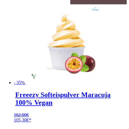
- 35%
Freeezy Softeispulver Maracuja
100% Vegan
162,00
€
Ursprünglicher
105,30
€
Preis
Aktueller