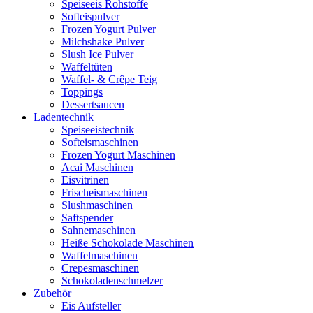
Speiseeis Rohstoffe
Softeispulver
Frozen Yogurt Pulver
Milchshake Pulver
Slush Ice Pulver
Waffeltüten
Waffel- & Crêpe Teig
Toppings
Dessertsaucen
Ladentechnik
Speiseeistechnik
Softeismaschinen
Frozen Yogurt Maschinen
Acai Maschinen
Eisvitrinen
Frischeismaschinen
Slushmaschinen
Saftspender
Sahnemaschinen
Heiße Schokolade Maschinen
Waffelmaschinen
Crepesmaschinen
Schokoladenschmelzer
Zubehör
Eis Aufsteller