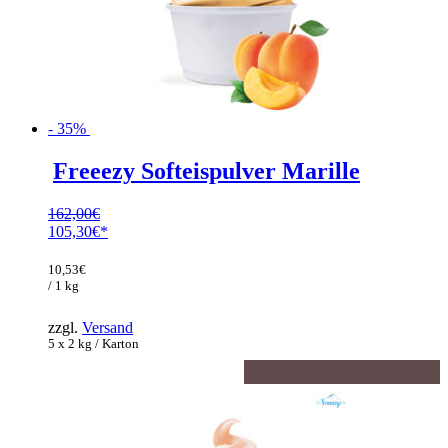
- 35%
Freeezy Softeispulver Marille
162,00
€
Ursprünglicher
105,30
€
Preis
Aktueller
war:
Preis
10,53
€
162,00€
ist:
/ 1 kg
105,30€.
zzgl.
Versand
5 x 2 kg / Karton