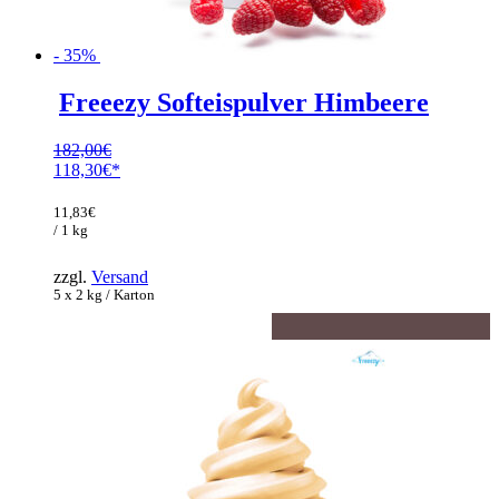
- 35%
Freeezy Softeispulver Himbeere
182,00
€
Ursprünglicher
118,30
€
Preis
Aktueller
war:
Preis
11,83
€
182,00€
ist:
/ 1 kg
118,30€.
zzgl.
Versand
5 x 2 kg / Karton