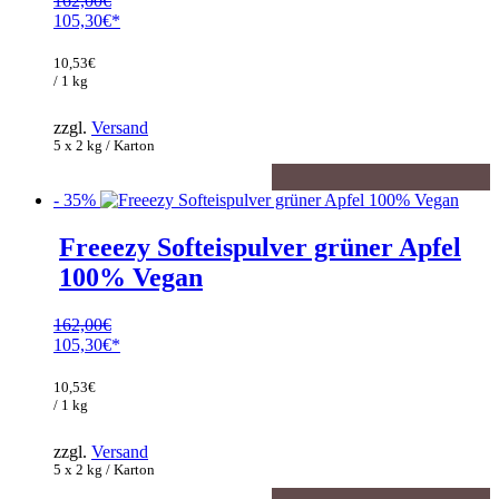
162,00
€
Ursprünglicher
105,30
€
Preis
Aktueller
war:
Preis
10,53
€
162,00€
ist:
/ 1 kg
105,30€.
zzgl.
Versand
5 x 2 kg / Karton
- 35%
Freeezy Softeispulver grüner Apfel
100% Vegan
162,00
€
Ursprünglicher
105,30
€
Preis
Aktueller
war:
Preis
10,53
€
162,00€
ist:
/ 1 kg
105,30€.
zzgl.
Versand
5 x 2 kg / Karton