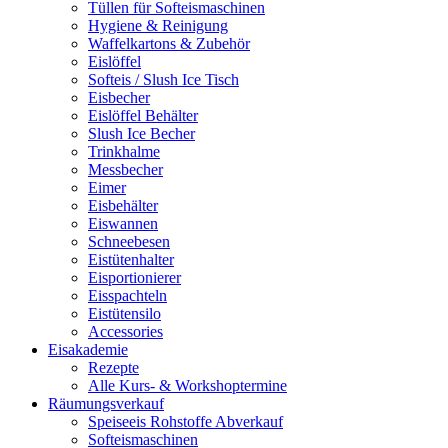
Tüllen für Softeismaschinen
Hygiene & Reinigung
Waffelkartons & Zubehör
Eislöffel
Softeis / Slush Ice Tisch
Eisbecher
Eislöffel Behälter
Slush Ice Becher
Trinkhalme
Messbecher
Eimer
Eisbehälter
Eiswannen
Schneebesen
Eistütenhalter
Eisportionierer
Eisspachteln
Eistütensilo
Accessories
Eisakademie
Rezepte
Alle Kurs- & Workshoptermine
Räumungsverkauf
Speiseeis Rohstoffe Abverkauf
Softeismaschinen