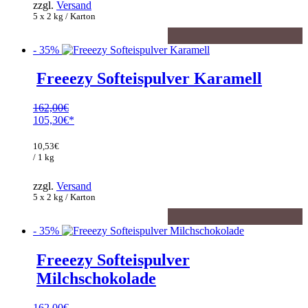
zzgl.
Versand
5 x 2 kg / Karton
- 35%
Freeezy Softeispulver Karamell
162,00
€
Ursprünglicher
105,30
€
Preis
Aktueller
war:
Preis
10,53
€
162,00€
ist:
/ 1 kg
105,30€.
zzgl.
Versand
5 x 2 kg / Karton
- 35%
Freeezy Softeispulver
Milchschokolade
162,00
€