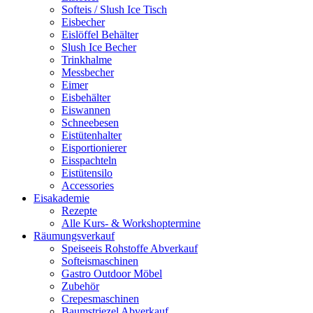
Softeis / Slush Ice Tisch
Eisbecher
Eislöffel Behälter
Slush Ice Becher
Trinkhalme
Messbecher
Eimer
Eisbehälter
Eiswannen
Schneebesen
Eistütenhalter
Eisportionierer
Eisspachteln
Eistütensilo
Accessories
Eisakademie
Rezepte
Alle Kurs- & Workshoptermine
Räumungsverkauf
Speiseeis Rohstoffe Abverkauf
Softeismaschinen
Gastro Outdoor Möbel
Zubehör
Crepesmaschinen
Baumstriezel Abverkauf