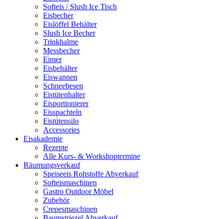
Softeis / Slush Ice Tisch
Eisbecher
Eislöffel Behälter
Slush Ice Becher
Trinkhalme
Messbecher
Eimer
Eisbehälter
Eiswannen
Schneebesen
Eistütenhalter
Eisportionierer
Eisspachteln
Eistütensilo
Accessories
Eisakademie
Rezepte
Alle Kurs- & Workshoptermine
Räumungsverkauf
Speiseeis Rohstoffe Abverkauf
Softeismaschinen
Gastro Outdoor Möbel
Zubehör
Crepesmaschinen
Baumstriezel Abverkauf