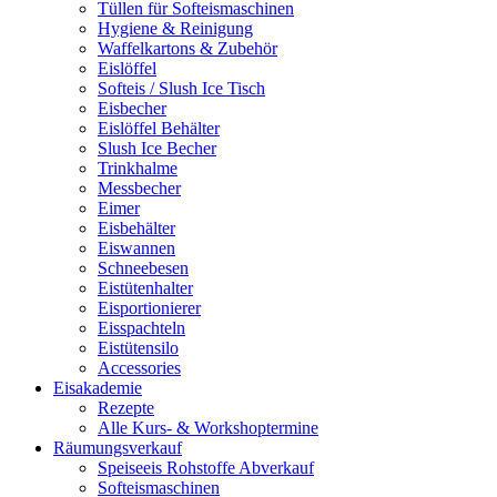
Tüllen für Softeismaschinen
Hygiene & Reinigung
Waffelkartons & Zubehör
Eislöffel
Softeis / Slush Ice Tisch
Eisbecher
Eislöffel Behälter
Slush Ice Becher
Trinkhalme
Messbecher
Eimer
Eisbehälter
Eiswannen
Schneebesen
Eistütenhalter
Eisportionierer
Eisspachteln
Eistütensilo
Accessories
Eisakademie
Rezepte
Alle Kurs- & Workshoptermine
Räumungsverkauf
Speiseeis Rohstoffe Abverkauf
Softeismaschinen