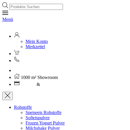
Products
search
Menü
Mein Konto
Merkzettel
Kostenloser Versand ab 250€ (AT)
1000 m² Showroom
Leasing
&
Miete
Rohstoffe
Speiseeis Rohstoffe
Softeispulver
Frozen Yogurt Pulver
Milchshake Pulver