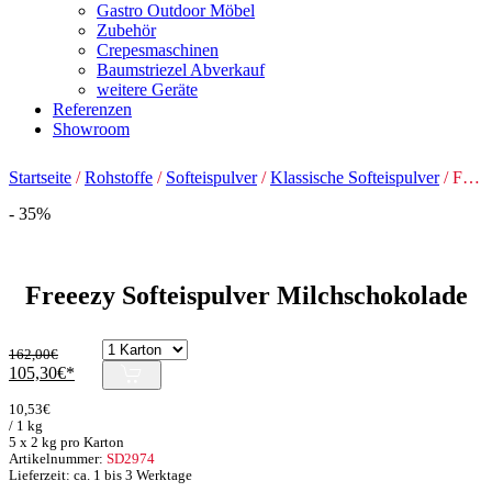
Gastro Outdoor Möbel
Zubehör
Crepesmaschinen
Baumstriezel Abverkauf
weitere Geräte
Referenzen
Showroom
Startseite
/
Rohstoffe
/
Softeispulver
/
Klassische Softeispulver
/ Freeezy Softeispulver Milchschokolade
- 35%
Freeezy Softeispulver Milchschokolade
162,00
€
Ursprünglicher
Aktueller
105,30
€
Preis
Preis
10,53
€
war:
ist:
/ 1 kg
162,00€
105,30€.
5 x 2 kg pro Karton
Artikelnummer:
SD2974
Lieferzeit: ca. 1 bis 3 Werktage