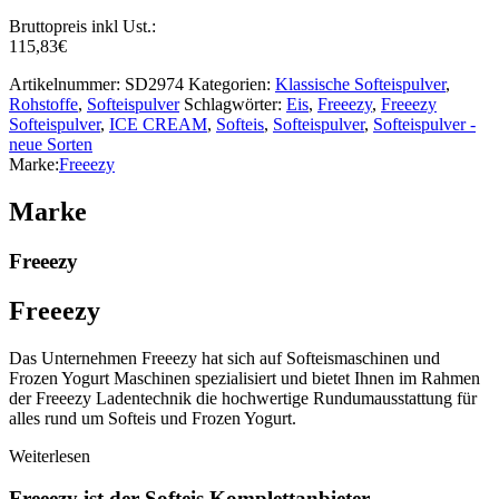
Bruttopreis inkl Ust.:
115,83
€
Artikelnummer:
SD2974
Kategorien:
Klassische Softeispulver
,
Rohstoffe
,
Softeispulver
Schlagwörter:
Eis
,
Freeezy
,
Freeezy
Softeispulver
,
ICE CREAM
,
Softeis
,
Softeispulver
,
Softeispulver -
neue Sorten
Marke:
Freeezy
Marke
Freeezy
Freeezy
Das Unternehmen Freeezy hat sich auf Softeismaschinen und
Frozen Yogurt Maschinen spezialisiert und bietet Ihnen im Rahmen
der Freeezy Ladentechnik die hochwertige Rundumausstattung für
alles rund um Softeis und Frozen Yogurt.
Weiterlesen
Freeezy ist der Softeis Komplettanbieter