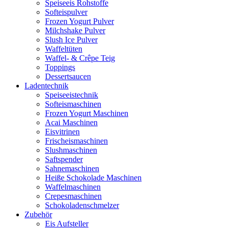
Speiseeis Rohstoffe
Softeispulver
Frozen Yogurt Pulver
Milchshake Pulver
Slush Ice Pulver
Waffeltüten
Waffel- & Crêpe Teig
Toppings
Dessertsaucen
Ladentechnik
Speiseeistechnik
Softeismaschinen
Frozen Yogurt Maschinen
Acai Maschinen
Eisvitrinen
Frischeismaschinen
Slushmaschinen
Saftspender
Sahnemaschinen
Heiße Schokolade Maschinen
Waffelmaschinen
Crepesmaschinen
Schokoladenschmelzer
Zubehör
Eis Aufsteller