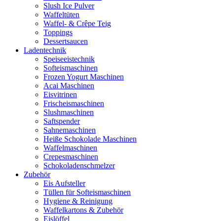
Slush Ice Pulver
Waffeltüten
Waffel- & Crêpe Teig
Toppings
Dessertsaucen
Ladentechnik
Speiseeistechnik
Softeismaschinen
Frozen Yogurt Maschinen
Acai Maschinen
Eisvitrinen
Frischeismaschinen
Slushmaschinen
Saftspender
Sahnemaschinen
Heiße Schokolade Maschinen
Waffelmaschinen
Crepesmaschinen
Schokoladenschmelzer
Zubehör
Eis Aufsteller
Tüllen für Softeismaschinen
Hygiene & Reinigung
Waffelkartons & Zubehör
Eislöffel