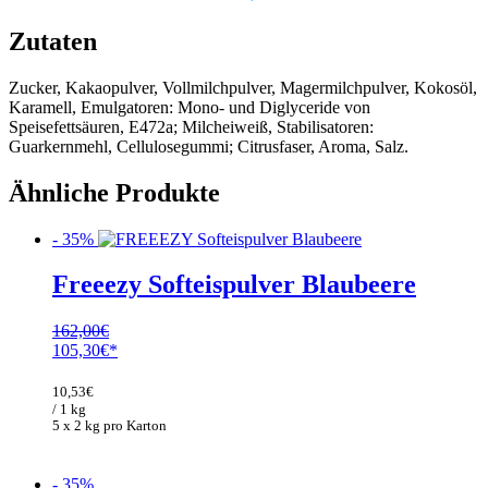
Zutaten
Zucker, Kakaopulver, Vollmilchpulver, Magermilchpulver, Kokosöl,
Karamell, Emulgatoren: Mono- und Diglyceride von
Speisefettsäuren, E472a; Milcheiweiß, Stabilisatoren:
Guarkernmehl, Cellulosegummi; Citrusfaser, Aroma, Salz.
Ähnliche Produkte
- 35%
Freeezy Softeispulver Blaubeere
162,00
€
Ursprünglicher
Aktueller
105,30
€
Preis
Preis
war:
ist:
10,53
€
162,00€
105,30€.
/ 1 kg
5 x 2 kg pro Karton
- 35%