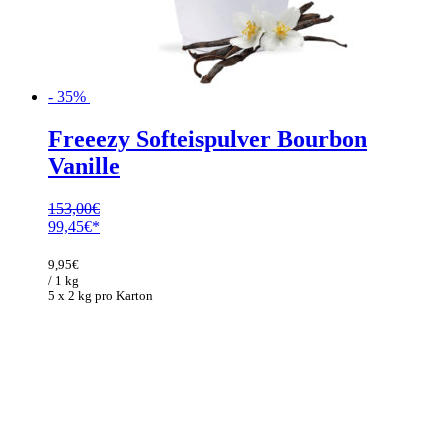
- 35%
Freeezy Softeispulver Bourbon
Vanille
153,00
€
Ursprünglicher
Aktueller
99,45
€
Preis
Preis
war:
ist:
9,95
€
153,00€
99,45€.
/ 1 kg
5 x 2 kg pro Karton