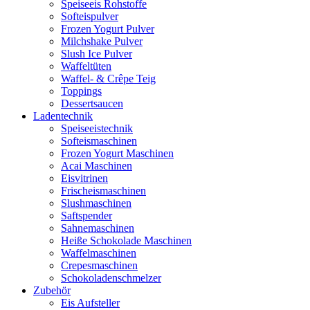
Speiseeis Rohstoffe
Softeispulver
Frozen Yogurt Pulver
Milchshake Pulver
Slush Ice Pulver
Waffeltüten
Waffel- & Crêpe Teig
Toppings
Dessertsaucen
Ladentechnik
Speiseeistechnik
Softeismaschinen
Frozen Yogurt Maschinen
Acai Maschinen
Eisvitrinen
Frischeismaschinen
Slushmaschinen
Saftspender
Sahnemaschinen
Heiße Schokolade Maschinen
Waffelmaschinen
Crepesmaschinen
Schokoladenschmelzer
Zubehör
Eis Aufsteller