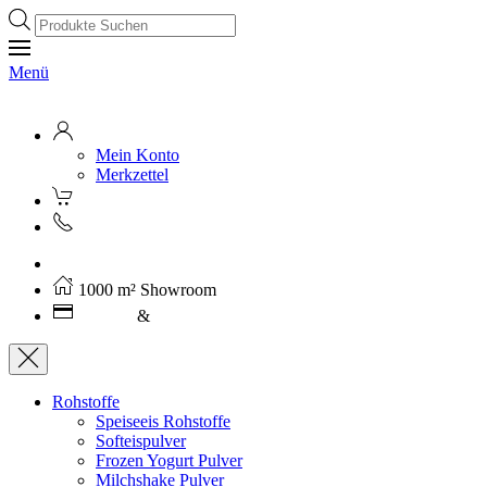
Products
search
Menü
Mein Konto
Merkzettel
Kostenloser Versand ab 250€ (AT)
1000 m² Showroom
Leasing
&
Miete
Rohstoffe
Speiseeis Rohstoffe
Softeispulver
Frozen Yogurt Pulver
Milchshake Pulver