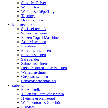
Slush Ice Pulver
Waffeltüten
Waffel- & Crêpe Teig
Toppings
Dessertsaucen
Ladentechnik
Speiseeistechnik
Softeismaschinen
Frozen Yogurt Maschinen
Acai Maschinen
Eisvitrinen
Frischeismaschinen
Slushmaschinen
Saftspender
Sahnemaschinen
Heiße Schokolade Maschinen
Waffelmaschinen
Crepesmaschinen
Schokoladenschmelzer
Zubehör
Eis Aufsteller
Tüllen für Softeismaschinen
Hygiene & Reinigung
Waffelkartons & Zubehör
Eislöffel