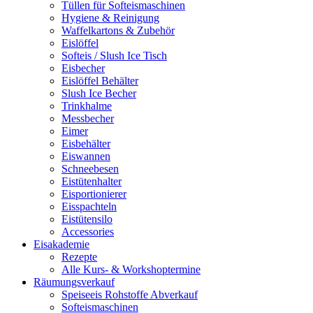
Tüllen für Softeismaschinen
Hygiene & Reinigung
Waffelkartons & Zubehör
Eislöffel
Softeis / Slush Ice Tisch
Eisbecher
Eislöffel Behälter
Slush Ice Becher
Trinkhalme
Messbecher
Eimer
Eisbehälter
Eiswannen
Schneebesen
Eistütenhalter
Eisportionierer
Eisspachteln
Eistütensilo
Accessories
Eisakademie
Rezepte
Alle Kurs- & Workshoptermine
Räumungsverkauf
Speiseeis Rohstoffe Abverkauf
Softeismaschinen