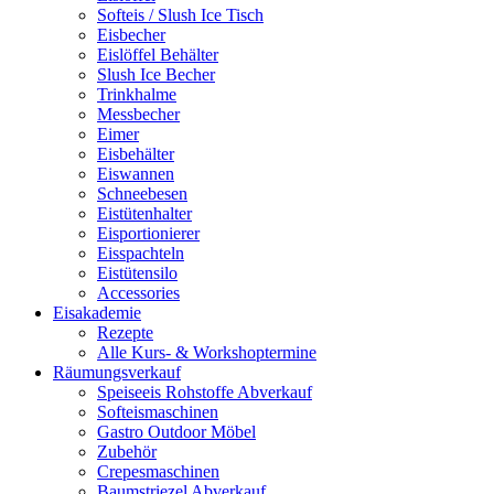
Softeis / Slush Ice Tisch
Eisbecher
Eislöffel Behälter
Slush Ice Becher
Trinkhalme
Messbecher
Eimer
Eisbehälter
Eiswannen
Schneebesen
Eistütenhalter
Eisportionierer
Eisspachteln
Eistütensilo
Accessories
Eisakademie
Rezepte
Alle Kurs- & Workshoptermine
Räumungsverkauf
Speiseeis Rohstoffe Abverkauf
Softeismaschinen
Gastro Outdoor Möbel
Zubehör
Crepesmaschinen
Baumstriezel Abverkauf